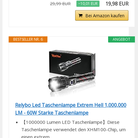
19,98 EUR
29,99 EUR
−10,01 EUR
Bei Amazon kaufen
BESTSELLER NR. 6
ANGEBOT
Relybo Led Taschenlampe Extrem Hell 1,000,000
LM - 60W Starke Taschenlampe
【1000000 Lumen LED Taschenlampe】Diese
Taschenlampe verwendet den XHM100-Chip, um
einen extrem...