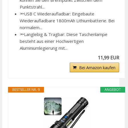
können Sie den Brennpunkt Zwischen dem
Punktstrahl...
🔦USB C Wiederaufladbar: Eingebaute
Wiederaufladbare 1800mAh Lithiumbatterie. Bei
normalem...
🔦Langlebig & Tragbar: Diese Taschenlampe
besteht aus einer Hochwertigen
Aluminiumlegierung mit...
11,99 EUR
Bei Amazon kaufen
BESTSELLER NR. 9
ANGEBOT