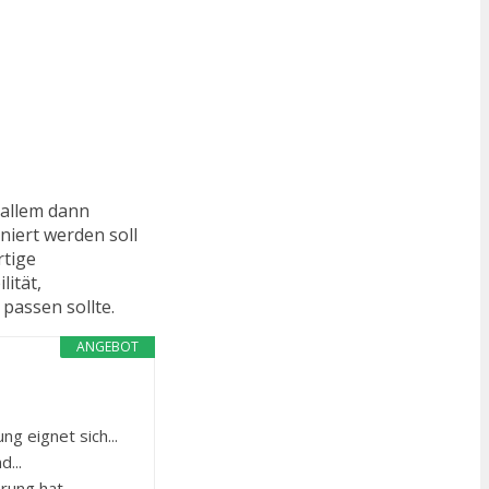
 allem dann
niert werden soll
rtige
ität,
passen sollte.
ANGEBOT
eignet sich...
...
ng hat...