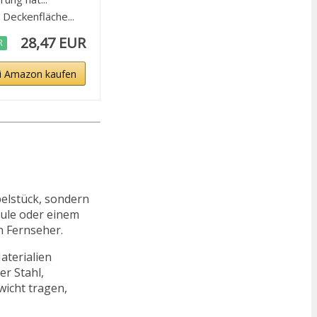
eckenfläche...
28,47 EUR
R
i Amazon kaufen
belstück, sondern
äule oder einem
n Fernseher.
aterialien
r Stahl,
wicht tragen,