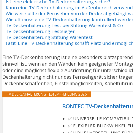
Ist eine elektrische TV-Deckenhalterung sicher?
Kann eine TV-Deckenhalterung im Außenbereich verwend
Wie weit sollte der Fernseher von der Decke abgehängt w
Wie oft muss eine TV-Deckenhalterung kontrolliert werde
TV Deckenhalterung Test bei Stiftung Warentest & Co
TV Deckenhalterung Testsieger
TV Deckenhalterung Stiftung Warentest
Fazit: Eine TV-Deckenhalterung schafft Platz und ermöglich
Eine TV-Deckenhalterung ist eine besonders platzsparende
sinnvoll ist, wenn an den Wänden kein geeigneter Montagep
oder eine möglichst flexible Ausrichtung für unterschiedli
Deckenhalterung nicht nur das Fernsehgerät sicher tragen 
Deckenbeschaffenheit, Einstellmöglichkeiten, Kabelführu
TV DECKENHALTERUNG TESTEMPFEHLUNG 2026
BONTEC TV-Deckenhalterung 
✅ UNIVERSELLE KOMPATIBILITÄ
✅ FLEXIBLER BLICKWINKEL FÜR
✅ HÖHENVERSTELLUNG FÜR VERS