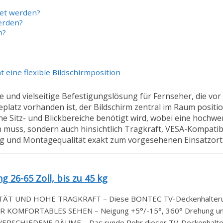
et werden?
erden?
n?
t eine flexible Bildschirmposition
 und vielseitige Befestigungslösung für Fernseher, die vor
latz vorhanden ist, der Bildschirm zentral im Raum positio
che Sitz- und Blickbereiche benötigt wird, wobei eine hochwe
muss, sondern auch hinsichtlich Tragkraft, VESA-Kompatibil
ng und Montagequalität exakt zum vorgesehenen Einsatzort 
26-65 Zoll, bis zu 45 kg
T UND HOHE TRAGKRAFT – Diese BONTEC TV-Deckenhalterung 
 KOMFORTABLES SEHEN – Neigung +5°/-15°, 360° Drehung und
CHIEDENE RÄUME – Das runde Rohr dieser TV-Deckenhalteru