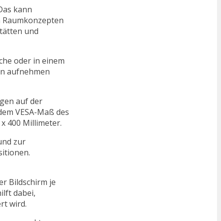
 Das kann
en Raumkonzepten
tätten und
che oder in einem
gen aufnehmen
gen auf der
t dem VESA-Maß des
x 400 Millimeter.
und zur
itionen.
r Bildschirm je
lft dabei,
t wird.