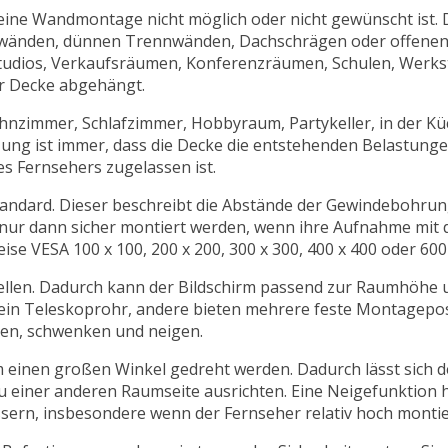
eine Wandmontage nicht möglich oder nicht gewünscht ist.
laswänden, dünnen Trennwänden, Dachschrägen oder offen
sstudios, Verkaufsräumen, Konferenzräumen, Schulen, Werks
r Decke abgehängt.
nzimmer, Schlafzimmer, Hobbyraum, Partykeller, in der Kü
ung ist immer, dass die Decke die entstehenden Belastun
s Fernsehers zugelassen ist.
andard. Dieser beschreibt die Abstände der Gewindebohrun
 nur dann sicher montiert werden, wenn ihre Aufnahme mi
se VESA 100 x 100, 200 x 200, 300 x 300, 400 x 400 oder 600 
tellen. Dadurch kann der Bildschirm passend zur Raumhöhe 
n ein Teleskoprohr, andere bieten mehrere feste Montagepos
ehen, schwenken und neigen.
einen großen Winkel gedreht werden. Dadurch lässt sich de
 einer anderen Raumseite ausrichten. Eine Neigefunktion hi
sern, insbesondere wenn der Fernseher relativ hoch montier