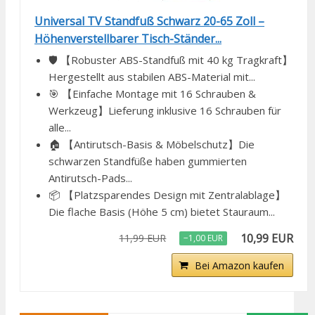
Universal TV Standfuß Schwarz 20-65 Zoll –
Höhenverstellbarer Tisch-Ständer...
🛡️ 【Robuster ABS-Standfuß mit 40 kg Tragkraft】
Hergestellt aus stabilen ABS-Material mit...
🎯 【Einfache Montage mit 16 Schrauben &
Werkzeug】Lieferung inklusive 16 Schrauben für
alle...
🏠 【Antirutsch-Basis & Möbelschutz】Die
schwarzen Standfüße haben gummierten
Antirutsch-Pads...
📦 【Platzsparendes Design mit Zentralablage】
Die flache Basis (Höhe 5 cm) bietet Stauraum...
10,99 EUR
11,99 EUR
−1,00 EUR
Bei Amazon kaufen