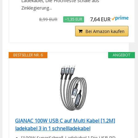
Ladekabel, Die Hochfeste Schale aus
Zinklegierung...
7,64 EUR
8,99 EUR
−1,35 EUR
Bei Amazon kaufen
BESTSELLER NR. 6
ANGEBOT
GIANAC 100W USB C auf Multi Kabel [1.2M]
ladekabel 3 in 1 schnellladekabel
[100W SuperSchnell-Ladekabel ] Die USB PD-