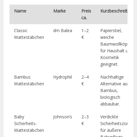
Name
Marke
Preis
Kurzbeschreibung
ca.
Classic
dm Balea
1–2
Papierstiel,
Wattestäbchen
€
weiche
Baumwollköpfe,
für Haushalt und
Kosmetik
geeignet.
Bambus
Hydrophil
2–4
Nachhaltige
Wattestäbchen
€
Alternative aus
Bambus,
biologisch
abbaubar.
Baby
Johnson’s
2–3
Verdickte
Sicherheits-
€
Sicherheitszone,
Wattestäbchen
für äußere
Babypflege