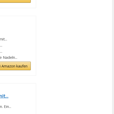
t...
..
..
 Nadeln...
i Amazon kaufen
t...
 Ein...