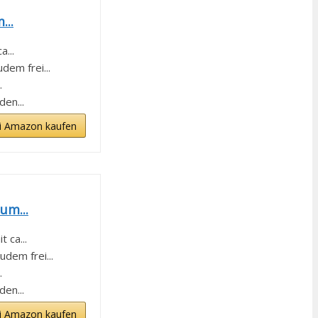
...
...
em frei...
.
en...
i Amazon kaufen
um...
 ca...
dem frei...
.
en...
i Amazon kaufen