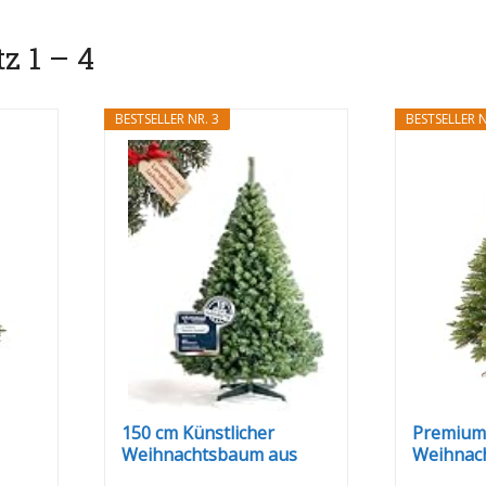
z 1 – 4
BESTSELLER NR. 3
BESTSELLER N
150 cm Künstlicher
Premiu
Weihnachtsbaum aus
Weihnac
100% PVC...
künstlich