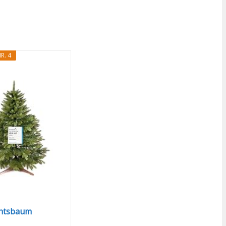
R. 4
m
htsbaum
 120cm...