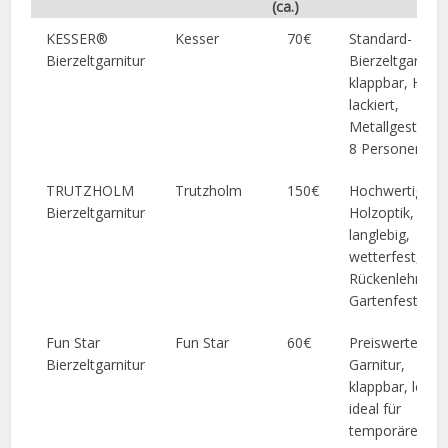
(ca.)
KESSER®
Kesser
70€
Standard-
Bierzeltgarnitur
Bierzeltgarnitur
klappbar, Holz
lackiert,
Metallgestell, f
8 Personen
TRUTZHOLM
Trutzholm
150€
Hochwertige
Bierzeltgarnitur
Holzoptik,
langlebig,
wetterfest, inkl
Rückenlehne, f
Gartenfeste
Fun Star
Fun Star
60€
Preiswerte
Bierzeltgarnitur
Garnitur,
klappbar, leicht
ideal für
temporäre