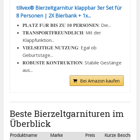
tillvex® Bierzeltgarnitur klappbar 3er Set für
8 Personen | 2X Bierbank + 1x...
𝐏𝐋𝐀𝐓𝐙 𝐅Ü𝐑 𝐁𝐈𝐒 𝐙𝐔 𝟏𝟎 𝐏𝐄𝐑𝐒𝐎𝐍𝐄𝐍: Die...
𝐓𝐑𝐀𝐍𝐒𝐏𝐎𝐑𝐓𝐅𝐑𝐄𝐔𝐍𝐃𝐋𝐈𝐂𝐇: Mit der
Klappfunktion...
𝐕𝐈𝐄𝐋𝐒𝐄𝐈𝐓𝐈𝐆𝐄 𝐍𝐔𝐓𝐙𝐔𝐍𝐆: Egal ob
Geburtstage...
𝐑𝐎𝐁𝐔𝐒𝐓𝐄 𝐊𝐎𝐍𝐓𝐑𝐔𝐊𝐓𝐈𝐎𝐍: Stabile Gestänge
aus...
Bei Amazon kaufen
Beste Bierzeltgarnituren im
Überblick
Produktname
Marke
Preis
Kurze Beschreib