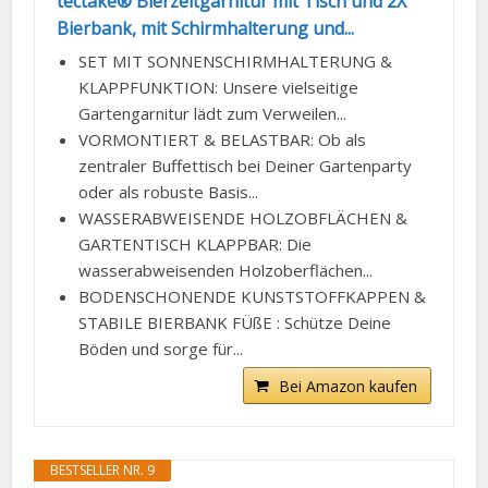
tectake® Bierzeltgarnitur mit Tisch und 2X
Bierbank, mit Schirmhalterung und...
SET MIT SONNENSCHIRMHALTERUNG &
KLAPPFUNKTION: Unsere vielseitige
Gartengarnitur lädt zum Verweilen...
VORMONTIERT & BELASTBAR: Ob als
zentraler Buffettisch bei Deiner Gartenparty
oder als robuste Basis...
WASSERABWEISENDE HOLZOBFLÄCHEN &
GARTENTISCH KLAPPBAR: Die
wasserabweisenden Holzoberflächen...
BODENSCHONENDE KUNSTSTOFFKAPPEN &
STABILE BIERBANK FÜßE : Schütze Deine
Böden und sorge für...
Bei Amazon kaufen
BESTSELLER NR. 9