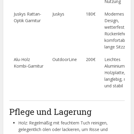
Nutzung
Juskys Rattan-
Juskys
180€
Modernes
Optik Garnitur
Design,
wetterfest,
Rückenlehnen,
komfortabel fü
lange Sitzzeite
Alu-Holz
OutdoorLine
200€
Leichtes
Kombi-Garnitur
Aluminiumgeste
Holzplatte,
langlebig, mobi
und stabil
Pflege und Lagerung
Holz: Regelmäßig mit feuchtem Tuch reinigen,
gelegentlich ölen oder lackieren, um Risse und