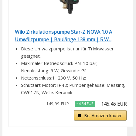
Wilo Zirkulationspumpe Star-Z NOVA 1.0 A
Umwälzpumpe | Baulänge 138 mm | 5 W...
Diese Umwälzpumpe ist nur für Trinkwasser
geeignet.
Maximaler Betriebsdruck PN: 10 bar;
Nennleistung: 5 W; Gewinde: G1
Netzanschluss:1~230 V, 50 Hz;
Schutzart Motor: IP42; Pumpengehäuse: Messing,
CW617N; Welle: Keramik
145,45 EUR
149,99 EUR
−4,54 EUR
Bei Amazon kaufen