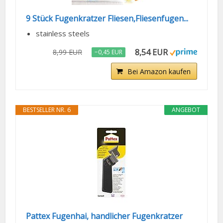
9 Stück Fugenkratzer Fliesen,Fliesenfugen...
stainless steels
8,54 EUR
8,99 EUR
−0,45 EUR
Bei Amazon kaufen
BESTSELLER NR. 6
ANGEBOT
Pattex Fugenhai, handlicher Fugenkratzer