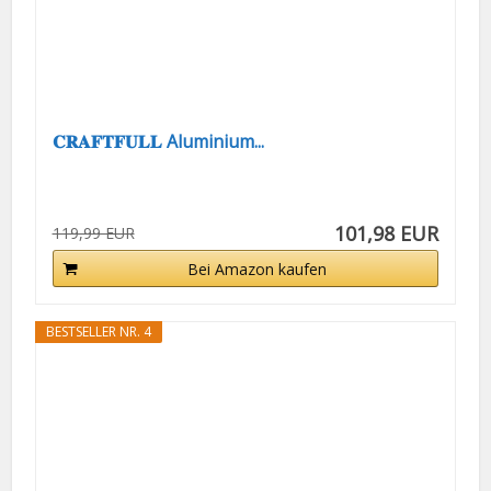
𝐂𝐑𝐀𝐅𝐓𝐅𝐔𝐋𝐋 Aluminium...
101,98 EUR
119,99 EUR
Bei Amazon kaufen
BESTSELLER NR. 4