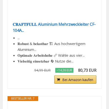
𝐂𝐑𝐀𝐅𝐓𝐅𝐔𝐋𝐋 Aluminium Mehrzweckleiter CF-
104A...
...
𝐑𝐨𝐛𝐮𝐬𝐭 & 𝐛𝐞𝐥𝐚𝐬𝐭𝐛𝐚𝐫 🏗️ Aus hochwertigem
Aluminium...
𝐎𝐩𝐭𝐢𝐦𝐚𝐥𝐞 𝐀𝐫𝐛𝐞𝐢𝐭𝐬𝐡𝐨̈𝐡𝐞 📏 Wähle aus vier...
𝐕𝐢𝐞𝐥𝐬𝐞𝐢𝐭𝐢𝐠 𝐞𝐢𝐧𝐬𝐞𝐭𝐳𝐛𝐚𝐫 🔄 Nutze die...
80,73 EUR
94,99 EUR
−14,26 EUR
Bei Amazon kaufen
BESTSELLER NR. 7