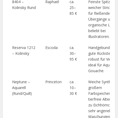
8404 –
Raphaël
ca.
Feinste Spitze,
Kolinsky Rund
25–
weicher Strich, id
85 €
für fließende
Übergänge und
organische Linien
beliebt bei
Illustratoren.
Reserva 1212
Escoda
ca.
Handgebunden, s
– Kolinsky
30–
gute Rückstellkraf
95 €
robust für Vielmal
ideal für Aquarell
Gouache.
Neptune –
Princeton
ca.
Weiche Synthetik
Aquarell
10–
großem
(Rund/Quill)
30 €
Farbspeicher;
tierfreie Alternati
zu Eichhörnchen,
sehr angenehm f
Waschungen.