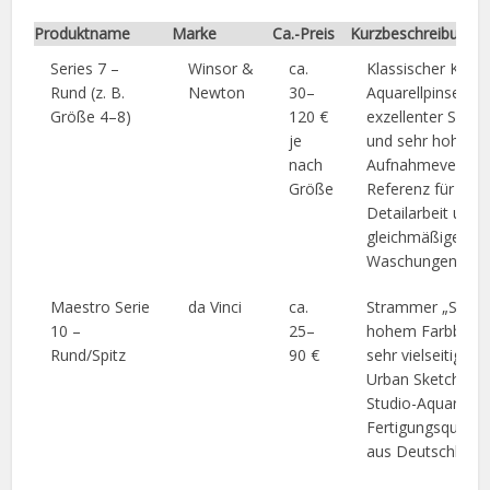
Produktname
Marke
Ca.-Preis
Kurzbeschreibung
Series 7 –
Winsor &
ca.
Klassischer Kolin
Rund (z. B.
Newton
30–
Aquarellpinsel mi
Größe 4–8)
120 €
exzellenter Spitz
je
und sehr hohem
nach
Aufnahmevermög
Größe
Referenz für
Detailarbeit und
gleichmäßige
Waschungen.
Maestro Serie
da Vinci
ca.
Strammer „Snap“
10 –
25–
hohem Farbbauc
Rund/Spitz
90 €
sehr vielseitig vo
Urban Sketching 
Studio-Aquarell. 
Fertigungsqualitä
aus Deutschland.