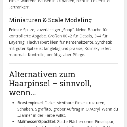
Pinsel während Pausen in Öl parken, nicht in Lösemittel
„ertränken“.
Miniaturen & Scale Modeling
Feinste Spitze, zuverlässiger „Snap“, kleine Bäuche für
kontrollierte Abgabe. Größen 00–2 für Details, 3–4 für
Layering, Flach/Filbert klein für Kantenakzente. Synthetik
mit guter Spitze ist langlebig und präzise; Kolinsky liefert
maximale Kontrolle, benötigt aber Pflege.
Alternativen zum
Haarpinsel – sinnvoll,
wenn…
Borstenpinsel:
Dicke, sichtbare Pinselstrukturen,
Schaben, Sgraffito, grober Auftrag in Öl/Acryl. Wenn du
„Zähne“ in der Farbe willst.
Malmesser/Spachtel:
Glatte Flächen ohne Pinselspur,