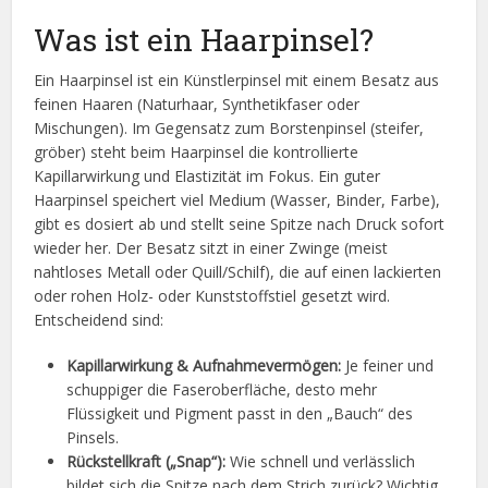
Was ist ein Haarpinsel?
Ein Haarpinsel ist ein Künstlerpinsel mit einem Besatz aus
feinen Haaren (Naturhaar, Synthetikfaser oder
Mischungen). Im Gegensatz zum Borstenpinsel (steifer,
gröber) steht beim Haarpinsel die kontrollierte
Kapillarwirkung und Elastizität im Fokus. Ein guter
Haarpinsel speichert viel Medium (Wasser, Binder, Farbe),
gibt es dosiert ab und stellt seine Spitze nach Druck sofort
wieder her. Der Besatz sitzt in einer Zwinge (meist
nahtloses Metall oder Quill/Schilf), die auf einen lackierten
oder rohen Holz- oder Kunststoffstiel gesetzt wird.
Entscheidend sind:
Kapillarwirkung & Aufnahmevermögen:
Je feiner und
schuppiger die Faseroberfläche, desto mehr
Flüssigkeit und Pigment passt in den „Bauch“ des
Pinsels.
Rückstellkraft („Snap“):
Wie schnell und verlässlich
bildet sich die Spitze nach dem Strich zurück? Wichtig