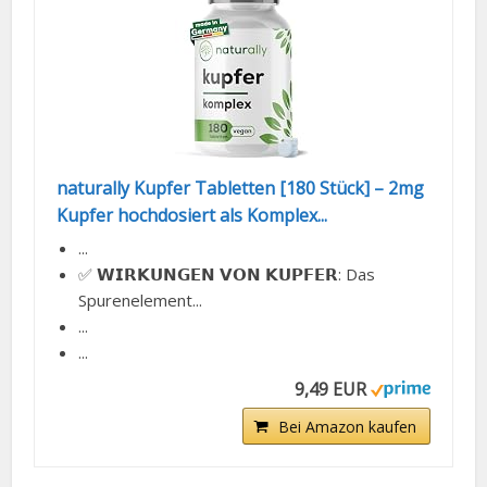
naturally Kupfer Tabletten [180 Stück] – 2mg
Kupfer hochdosiert als Komplex...
...
✅ 𝗪𝗜𝗥𝗞𝗨𝗡𝗚𝗘𝗡 𝗩𝗢𝗡 𝗞𝗨𝗣𝗙𝗘𝗥: Das
Spurenelement...
...
...
9,49 EUR
Bei Amazon kaufen