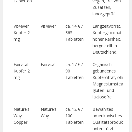
Tabletten
vegan, frei von
Zusätzen,
laborgeprüft.
Vit4ever
Vit4ever
ca. 14 € /
Langzeitvorrat,
Kupfer 2
365
Kupfergluconat mit
mg
Tabletten
hoher Reinheit,
hergestellt in
Deutschland.
Fairvital
Fairvital
ca. 17 € /
Organisch
Kupfer 2
90
gebundenes
mg
Tabletten
Kupfercitrat, ohne
Magnesiumstearat,
gluten- und
laktosefrei.
Nature’s
Nature’s
ca. 12 € /
Bewährtes
Way
Way
100
amerikanisches
Copper
Tabletten
Qualitätsprodukt,
unterstützt