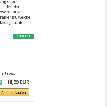
ung oder
hl oder einen
nsorqualität,
ahler ist, welche
klich geachtet
ANGEBOT
t...
ärtetes...
18,69 EUR
R
i Amazon kaufen