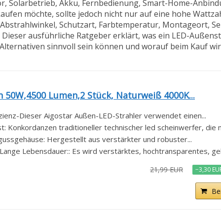
r, Solarbetrieb, Akku, Fernbedienung, Smart-Home-Anbind
ufen möchte, sollte jedoch nicht nur auf eine hohe Wattza
 Abstrahlwinkel, Schutzart, Farbtemperatur, Montageort, Se
Dieser ausführliche Ratgeber erklärt, was ein LED-Außenstr
e Alternativen sinnvoll sein können und worauf beim Kauf wir
n 50W,4500 Lumen,2 Stück, Naturweiß 4000K...
izienz-Dieser Aigostar Außen-LED-Strahler verwendet einen...
 Konkordanzen traditioneller technischer led scheinwerfer, die mi
ssgehäuse: Hergestellt aus verstärkter und robuster...
nge Lebensdauer:: Es wird verstärktes, hochtransparentes, geh
21,99 EUR
−3,30 EU
Be