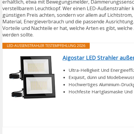
erhältlich, etwa mit Bewegungsmelder, Dämmerungssenso
verstellbarem Leuchtkopf. Wer einen LED-Außenstrahler ka
günstigen Preis achten, sondern vor allem auf Lichtstrom,
Material, Energieverbrauch und die passende Ausrichtung. 
Vorteile und Nachteile er hat, welche Arten es gibt, welch
werden sollte.
LED-AUSSENSTRAHLER TESTEMPFEHLUNG 2026
Aigostar LED Strahler auße
Ultra-Helligkeit Und Energieeff
Exquisit, dünn und Modebewusst:
Hochwertiges Aluminium-Druckgu
Hochfeste Hartglasmaske Und La