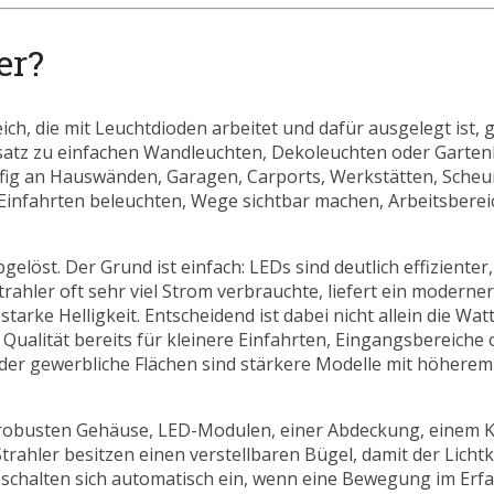
er?
ch, die mit Leuchtdioden arbeitet und dafür ausgelegt ist,
nsatz zu einfachen Wandleuchten, Dekoleuchten oder Garte
äufig an Hauswänden, Garagen, Carports, Werkstätten, Sche
infahrten beleuchten, Wege sichtbar machen, Arbeitsberei
löst. Der Grund ist einfach: LEDs sind deutlich effizienter
ahler oft sehr viel Strom verbrauchte, liefert ein moderne
arke Helligkeit. Entscheidend ist dabei nicht allein die Wat
 Qualität bereits für kleinere Einfahrten, Eingangsbereiche
oder gewerbliche Flächen sind stärkere Modelle mit höher
 robusten Gehäuse, LED-Modulen, einer Abdeckung, einem K
Strahler besitzen einen verstellbaren Bügel, damit der Licht
schalten sich automatisch ein, wenn eine Bewegung im Erf