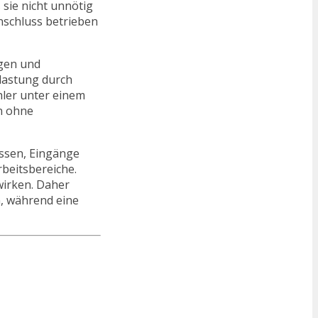
 sie nicht unnötig
nschluss betrieben
egen und
elastung durch
hler unter einem
en ohne
assen, Eingänge
rbeitsbereiche.
wirken. Daher
n, während eine