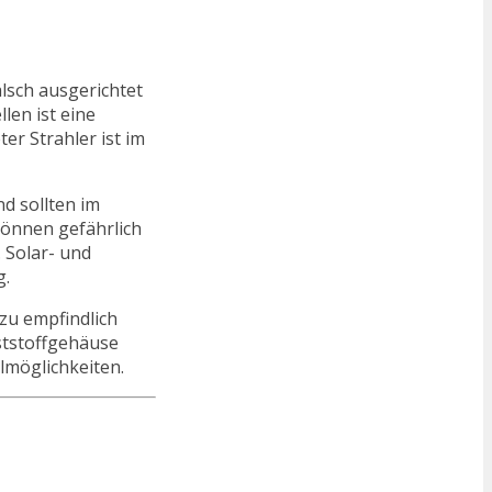
lsch ausgerichtet
len ist eine
ter Strahler ist im
d sollten im
können gefährlich
. Solar- und
g.
zu empfindlich
ststoffgehäuse
llmöglichkeiten.