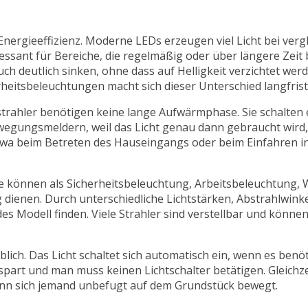
Energieeffizienz. Moderne LEDs erzeugen viel Licht bei verg
ssant für Bereiche, die regelmäßig oder über längere Zeit 
 deutlich sinken, ohne dass auf Helligkeit verzichtet wer
rheitsbeleuchtungen macht sich dieser Unterschied langfris
enstrahler benötigen keine lange Aufwärmphase. Sie schalten 
 Bewegungsmeldern, weil das Licht genau dann gebraucht wir
etwa beim Betreten des Hauseingangs oder beim Einfahren in 
ie können als Sicherheitsbeleuchtung, Arbeitsbeleuchtung,
dienen. Durch unterschiedliche Lichtstärken, Abstrahlwink
es Modell finden. Viele Strahler sind verstellbar und können
h. Das Licht schaltet sich automatisch ein, wenn es benöt
spart und man muss keinen Lichtschalter betätigen. Gleichze
wenn sich jemand unbefugt auf dem Grundstück bewegt.