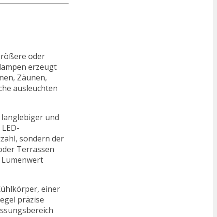
 größere oder
nlampen erzeugt
unen, Zäunen,
che ausleuchten
, langlebiger und
r LED-
tzahl, sondern der
 oder Terrassen
em Lumenwert
ühlkörper, einer
kegel präzise
assungsbereich