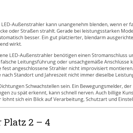
ller LED-Außenstrahler kann unangenehm blenden, wenn er fa
cke oder Straßen strahlt. Gerade bei leistungsstarken Model
 automatisch besser. Ein gut platzierter, blendarm ausgerichte
rend wirkt.
dene LED-Außenstrahler benötigen einen Stromanschluss un
it, falsche Leitungsführung oder unsachgemäße Anschlüsse 
te fest angeschlossene Strahler nicht improvisiert montieren
je nach Standort und Jahreszeit nicht immer dieselbe Leistun
ichtungen Schwachstellen sein. Ein Bewegungsmelder, der 
ngen zu spät erkennt, kann schnell nerven. Auch billige Kun
lohnt sich ein Blick auf Verarbeitung, Schutzart und Einste
 Platz 2 – 4