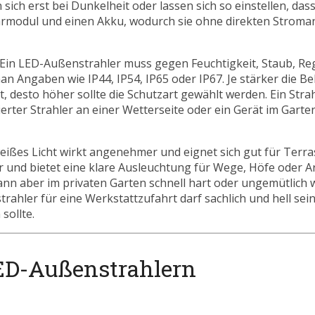
ch erst bei Dunkelheit oder lassen sich so einstellen, dass
olarmodul und einen Akku, wodurch sie ohne direkten Stroma
. Ein LED-Außenstrahler muss gegen Feuchtigkeit, Staub, R
 Angaben wie IP44, IP54, IP65 oder IP67. Je stärker die B
 desto höher sollte die Schutzart gewählt werden. Ein Stra
ierter Strahler an einer Wetterseite oder ein Gerät im Gart
weißes Licht wirkt angenehmer und eignet sich gut für Terr
er und bietet eine klare Ausleuchtung für Wege, Höfe oder A
kann aber im privaten Garten schnell hart oder ungemütlich 
rahler für eine Werkstattzufahrt darf sachlich und hell sei
sollte.
LED-Außenstrahlern