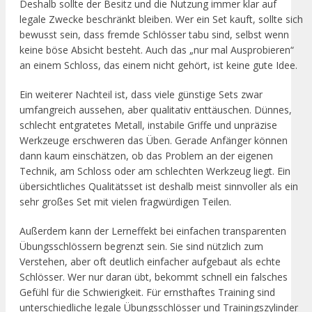
Deshalb sollte der Besitz und die Nutzung immer klar auf
legale Zwecke beschränkt bleiben. Wer ein Set kauft, sollte sich
bewusst sein, dass fremde Schlösser tabu sind, selbst wenn
keine böse Absicht besteht. Auch das „nur mal Ausprobieren“
an einem Schloss, das einem nicht gehört, ist keine gute Idee.
Ein weiterer Nachteil ist, dass viele günstige Sets zwar
umfangreich aussehen, aber qualitativ enttäuschen. Dünnes,
schlecht entgratetes Metall, instabile Griffe und unpräzise
Werkzeuge erschweren das Üben. Gerade Anfänger können
dann kaum einschätzen, ob das Problem an der eigenen
Technik, am Schloss oder am schlechten Werkzeug liegt. Ein
übersichtliches Qualitätsset ist deshalb meist sinnvoller als ein
sehr großes Set mit vielen fragwürdigen Teilen.
Außerdem kann der Lerneffekt bei einfachen transparenten
Übungsschlössern begrenzt sein. Sie sind nützlich zum
Verstehen, aber oft deutlich einfacher aufgebaut als echte
Schlösser. Wer nur daran übt, bekommt schnell ein falsches
Gefühl für die Schwierigkeit. Für ernsthaftes Training sind
unterschiedliche legale Übungsschlösser und Trainingszylinder