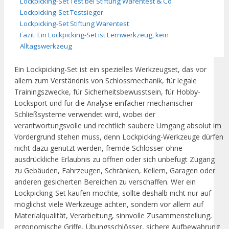
Lockpicking-Set Test bei Stiftung Warentest & Co
Lockpicking-Set Testsieger
Lockpicking-Set Stiftung Warentest
Fazit: Ein Lockpicking-Set ist Lernwerkzeug, kein
Alltagswerkzeug
Ein Lockpicking-Set ist ein spezielles Werkzeugset, das vor
allem zum Verständnis von Schlossmechanik, für legale
Trainingszwecke, für Sicherheitsbewusstsein, für Hobby-
Locksport und für die Analyse einfacher mechanischer
Schließsysteme verwendet wird, wobei der
verantwortungsvolle und rechtlich saubere Umgang absolut im
Vordergrund stehen muss, denn Lockpicking-Werkzeuge dürfen
nicht dazu genutzt werden, fremde Schlösser ohne
ausdrückliche Erlaubnis zu öffnen oder sich unbefugt Zugang
zu Gebäuden, Fahrzeugen, Schränken, Kellern, Garagen oder
anderen gesicherten Bereichen zu verschaffen. Wer ein
Lockpicking-Set kaufen möchte, sollte deshalb nicht nur auf
möglichst viele Werkzeuge achten, sondern vor allem auf
Materialqualität, Verarbeitung, sinnvolle Zusammenstellung,
ergonomische Griffe, Übungsschlösser, sichere Aufbewahrung