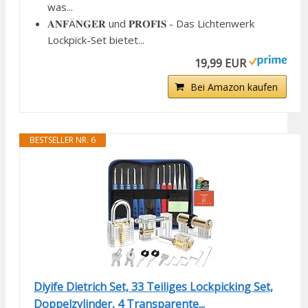
was...
𝐀𝐍𝐅Ä𝐍𝐆𝐄𝐑 und 𝐏𝐑𝐎𝐅𝐈𝐒 - Das Lichtenwerk
Lockpick-Set bietet...
19,99 EUR
Bei Amazon kaufen
BESTSELLER NR. 6
Diyife Dietrich Set, 33 Teiliges Lockpicking Set,
Doppelzylinder, 4 Transparente...