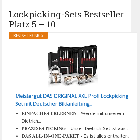
Lockpicking-Sets Bestseller
Platz 5 – 10
BESTSELLER NR. 5
Meistergut DAS ORIGINAL XXL Profi Lockpicking
Set mit Deutscher Bildanleitung...
𝐄𝐈𝐍𝐅𝐀𝐂𝐇𝐄𝐒 𝐄𝐑𝐋𝐄𝐑𝐍𝐄𝐍 - Werde mit unserem
Dietrich...
𝐏𝐑Ä𝐙𝐈𝐒𝐄𝐒 𝐏𝐈𝐂𝐊𝐈𝐍𝐆 - Unser Dietrich-Set ist aus...
𝐃𝐀𝐒 𝐀𝐋𝐋-𝐈𝐍-𝐎𝐍𝐄-𝐏𝐀𝐊𝐄𝐓 - Es ist alles enthalten,