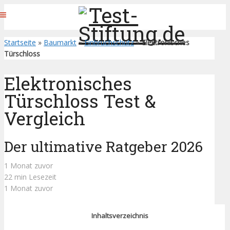
Startseite
»
Baumarkt
»
Einbruchschutz
»
Elektronisches
Türschloss
Elektronisches
Türschloss Test &
Vergleich
Der ultimative Ratgeber 2026
1 Monat zuvor
22 min Lesezeit
1 Monat zuvor
Inhaltsverzeichnis