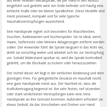
aus einer flexiblen Metallspirale, die per Hand in den Abfluss
eingeführt und gedreht wird. Am Ende befindet sich häufig eine
einfache Kralle oder ein kleiner Spiralbohrer. Diese Modelle sind
meist preiswert, kompakt und für viele typische
Haushaltsverstopfungen ausreichend.
Eine Handspirale eignet sich besonders für Waschbecken,
Duschen, Badewannen und Küchenspülen. Sie ist ideal, wenn
Haare, Seifenreste oder kleinere Ablagerungen entfernt werden
sollen. Der Anwender führt die Spirale langsam in das Rohr ein,
dreht sie vorsichtig weiter und arbeitet sich bis zur Verstopfung
vor. Sobald Widerstand spürbar ist, wird die Spirale kontrolliert
gedreht, um die Blockade zu lockern oder herauszuziehen.
Der Vorteil dieser Art liegt in der einfachen Bedienung und dem
günstigen Preis. Für gelegentliche Einsätze im Haushalt reicht
eine gute Handspirale meist aus. Der Nachteil ist, dass die
Kraftübertragung begrenzt ist. Bei sehr festen, tief sitzenden
oder stark verdichteten Verstopfungen kann eine reine
Handspirale an ihre Grenzen kommen. Außerdem erfordert sie
etwas Geduld, da das Vorschieben und Drehen von Hand