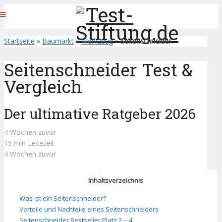
Startseite
»
Baumarkt
»
Werkzeug
»
Seitenschneider
Seitenschneider Test &
Vergleich
Der ultimative Ratgeber 2026
4 Wochen zuvor
15 min Lesezeit
4 Wochen zuvor
Inhaltsverzeichnis
Was ist ein Seitenschneider?
Vorteile und Nachteile eines Seitenschneiders
Seitenschneider Bestseller Platz 2 – 4