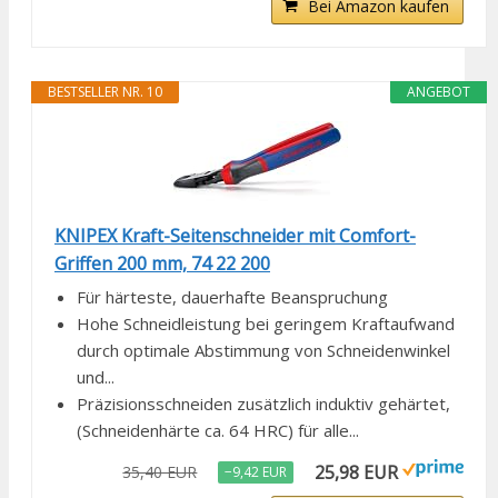
Bei Amazon kaufen
BESTSELLER NR. 10
ANGEBOT
KNIPEX Kraft-Seitenschneider mit Comfort-
Griffen 200 mm, 74 22 200
Für härteste, dauerhafte Beanspruchung
Hohe Schneidleistung bei geringem Kraftaufwand
durch optimale Abstimmung von Schneidenwinkel
und...
Präzisionsschneiden zusätzlich induktiv gehärtet,
(Schneidenhärte ca. 64 HRC) für alle...
25,98 EUR
35,40 EUR
−9,42 EUR