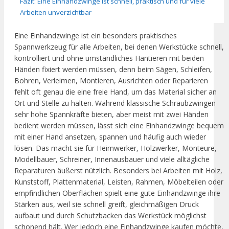
Fazit: Eine Einhandzwinge ist schnell, praktisch und für viele
Arbeiten unverzichtbar
Eine Einhandzwinge ist ein besonders praktisches
Spannwerkzeug für alle Arbeiten, bei denen Werkstücke schnell,
kontrolliert und ohne umständliches Hantieren mit beiden
Händen fixiert werden müssen, denn beim Sägen, Schleifen,
Bohren, Verleimen, Montieren, Ausrichten oder Reparieren
fehlt oft genau die eine freie Hand, um das Material sicher an
Ort und Stelle zu halten. Während klassische Schraubzwingen
sehr hohe Spannkräfte bieten, aber meist mit zwei Händen
bedient werden müssen, lässt sich eine Einhandzwinge bequem
mit einer Hand ansetzen, spannen und häufig auch wieder
lösen. Das macht sie für Heimwerker, Holzwerker, Monteure,
Modellbauer, Schreiner, Innenausbauer und viele alltägliche
Reparaturen äußerst nützlich. Besonders bei Arbeiten mit Holz,
Kunststoff, Plattenmaterial, Leisten, Rahmen, Möbelteilen oder
empfindlichen Oberflächen spielt eine gute Einhandzwinge ihre
Stärken aus, weil sie schnell greift, gleichmäßigen Druck
aufbaut und durch Schutzbacken das Werkstück möglichst
schonend hält. Wer jedoch eine Einhandzwinge kaufen möchte,