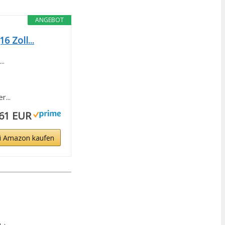
ANGEBOT
 Zoll...
..
...
,61 EUR
i Amazon kaufen