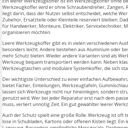
Ein leerer Werkzeugkoffer ist ein Werkzeugkoffer ohne b
Werkzeugkoffer wird er ohne Schraubendreher, Zangen, R
liegt darin, dass der Nutzer selbst entscheidet, welche 
Zubehör, Ersatzteile oder Kleinteile reserviert bleiben. D
für Handwerker, Monteure, Elektriker, Servicetechniker, 
organisieren möchten.
Leere Werkzeugkoffer gibt es in vielen verschiedenen Au
besonders leicht. Andere bestehen aus Aluminium oder be
mehr Schutz bieten. Wieder andere Varianten sind als Wer
Werkzeug bequem transportiert werden kann. Neben klass
Werkzeugtaschen und modulare Systemkoffer, die sich stap
Der wichtigste Unterschied zu einer einfachen Aufbewahru
bietet Fächer, Einteilungen, Werkzeugtafeln, Gummischlau
lassen sich Werkzeuge nicht nur hineinlegen, sondern stru
genutzt wird. Wer bei jeder Reparatur erst nach dem pass
muss, verliert unnötig Zeit. Ein gut gewählter leerer Wer
Auch der Schutz spielt eine große Rolle. Werkzeug ist oft
lose in Schubladen, Kartons oder offenen Kisten liegt. Ei
Lagerung. Besonders empfindliche Messgeräte, Drehmome