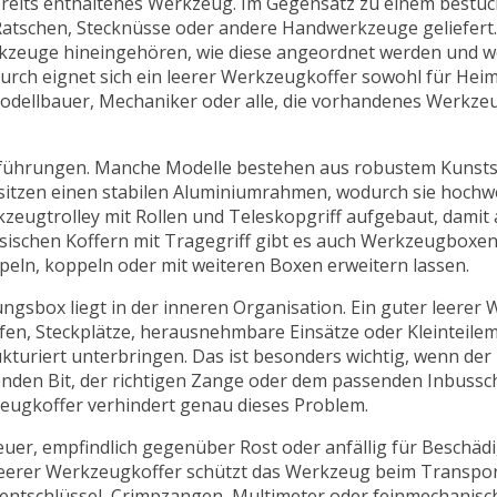
ereits enthaltenes Werkzeug. Im Gegensatz zu einem bestü
atschen, Stecknüsse oder andere Handwerkzeuge geliefert.
Werkzeuge hineingehören, wie diese angeordnet werden und w
adurch eignet sich ein leerer Werkzeugkoffer sowohl für Hei
Modellbauer, Mechaniker oder alle, die vorhandenes Werkze
sführungen. Manche Modelle bestehen aus robustem Kunstst
sitzen einen stabilen Aluminiumrahmen, wodurch sie hochw
kzeugtrolley mit Rollen und Teleskopgriff aufgebaut, damit
ischen Koffern mit Tragegriff gibt es auch Werkzeugboxen
eln, koppeln oder mit weiteren Boxen erweitern lassen.
ngsbox liegt in der inneren Organisation. Ein guter leerer
fen, Steckplätze, herausnehmbare Einsätze oder Kleinteile
kturiert unterbringen. Das ist besonders wichtig, wenn der
enden Bit, der richtigen Zange oder dem passenden Inbussc
kzeugkoffer verhindert genau dieses Problem.
 teuer, empfindlich gegenüber Rost oder anfällig für Beschä
n leerer Werkzeugkoffer schützt das Werkzeug beim Transpor
ntschlüssel, Crimpzangen, Multimeter oder feinmechanis