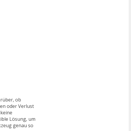
arüber, ob
ßen oder Verlust
 keine
xible Lösung, um
rkzeug genau so