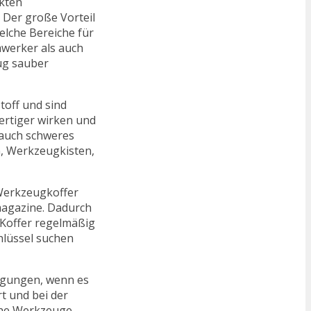
ckten
 Der große Vorteil
elche Bereiche für
mwerker als auch
ug sauber
off und sind
ertiger wirken und
 auch schweres
, Werkzeugkisten,
 Werkzeugkoffer
magazine. Dadurch
 Koffer regelmäßig
hlüssel suchen
digungen, wenn es
t und bei der
che Werkzeuge