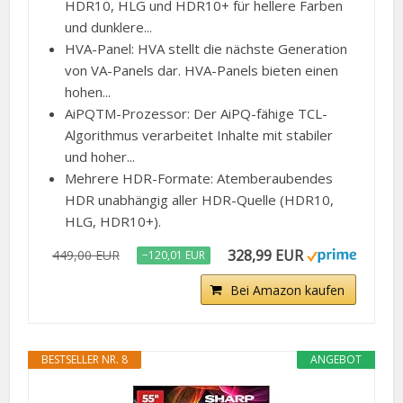
HDR10, HLG und HDR10+ für hellere Farben
und dunklere...
HVA-Panel: HVA stellt die nächste Generation
von VA-Panels dar. HVA-Panels bieten einen
hohen...
AiPQTM-Prozessor: Der AiPQ-fähige TCL-
Algorithmus verarbeitet Inhalte mit stabiler
und hoher...
Mehrere HDR-Formate: Atemberaubendes
HDR unabhängig aller HDR-Quelle (HDR10,
HLG, HDR10+).
328,99 EUR
449,00 EUR
−120,01 EUR
Bei Amazon kaufen
BESTSELLER NR. 8
ANGEBOT