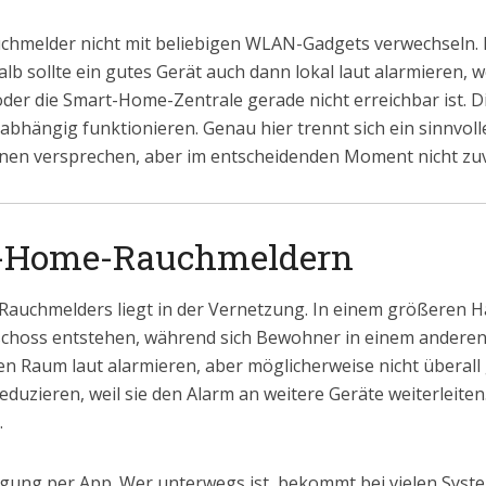
chmelder nicht mit beliebigen WLAN-Gadgets verwechseln. 
alb sollte ein gutes Gerät auch dann lokal laut alarmieren, 
der die Smart-Home-Zentrale gerade nicht erreichbar ist. D
nabhängig funktionieren. Genau hier trennt sich ein sinnv
tionen versprechen, aber im entscheidenden Moment nicht zu
rt-Home-Rauchmeldern
auchmelders liegt in der Vernetzung. In einem größeren Ha
hoss entstehen, während sich Bewohner in einem anderen B
 Raum laut alarmieren, aber möglicherweise nicht überall 
uzieren, weil sie den Alarm an weitere Geräte weiterleite
.
chtigung per App. Wer unterwegs ist, bekommt bei vielen Sy