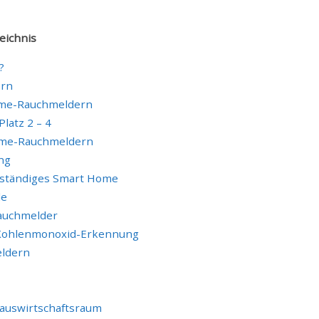
eichnis
?
ern
ome-Rauchmeldern
latz 2 – 4
ome-Rauchmeldern
ng
lständiges Smart Home
le
Rauchmelder
r Kohlenmonoxid-Erkennung
eldern
Hauswirtschaftsraum