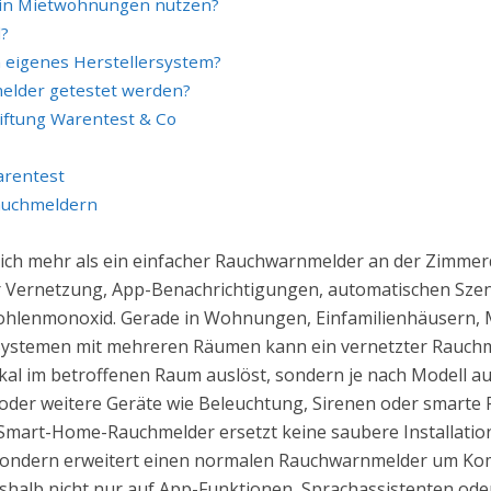
in Mietwohnungen nutzen?
l?
n eigenes Herstellersystem?
elder getestet werden?
iftung Warentest & Co
arentest
Rauchmeldern
ich mehr als ein einfacher Rauchwarnmelder an der Zimmer
 Vernetzung, App-Benachrichtigungen, automatischen Szene
Kohlenmonoxid. Gerade in Wohnungen, Einfamilienhäusern, 
temen mit mehreren Räumen kann ein vernetzter Rauchmel
lokal im betroffenen Raum auslöst, sondern je nach Modell au
der weitere Geräte wie Beleuchtung, Sirenen oder smarte Rol
n Smart-Home-Rauchmelder ersetzt keine saubere Installati
 sondern erweitert einen normalen Rauchwarnmelder um Kom
eshalb nicht nur auf App-Funktionen, Sprachassistenten ode