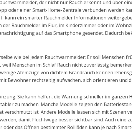
uchwarnmelder, der nicht nur Rauch erkennt und über eine 
r App oder einer Smart-Home-Zentrale verbunden werden kan
tet, kann ein smarter Rauchmelder Informationen weitergeb
n der Rauchmelder im Flur, im Kinderzimmer oder im Wohnzi
e Benachrichtigung auf das Smartphone gesendet. Dadurch 
erselbe wie bei jedem Rauchwarnmelder: Er soll Menschen fr
 weil Menschen im Schlaf Rauch nicht zuverlässig bemerken. 
 wenige Atemzüge von dichtem Brandrauch können lebensgef
amit Bewohner rechtzeitig aufwachen, sich orientieren und
gänzung. Sie kann helfen, die Warnung schneller im ganzen H
abler zu machen. Manche Modelle zeigen den Batteriestand 
ät verschmutzt ist. Andere Modelle lassen sich mit Szenen 
werden, damit Fluchtwege besser sichtbar sind. Auch eine zu
er oder das Öffnen bestimmter Rollläden kann je nach Smar