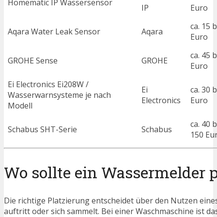
Homematic IP Wassersensor
IP
Euro
ca. 15 b
Aqara Water Leak Sensor
Aqara
Euro
ca. 45 b
GROHE Sense
GROHE
Euro
Ei Electronics Ei208W /
Ei
ca. 30 b
Wasserwarnsysteme je nach
Electronics
Euro
Modell
ca. 40 b
Schabus SHT-Serie
Schabus
150 Eu
Wo sollte ein Wassermelder p
Die richtige Platzierung entscheidet über den Nutzen eines
auftritt oder sich sammelt. Bei einer Waschmaschine ist d