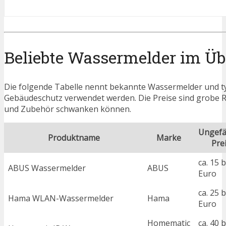
Beliebte Wassermelder im Üb
Die folgende Tabelle nennt bekannte Wassermelder und typ
Gebäudeschutz verwendet werden. Die Preise sind grobe R
und Zubehör schwanken können.
Ungefä
Produktname
Marke
Pre
ca. 15 b
ABUS Wassermelder
ABUS
Euro
ca. 25 b
Hama WLAN-Wassermelder
Hama
Euro
Homematic
ca. 40 b