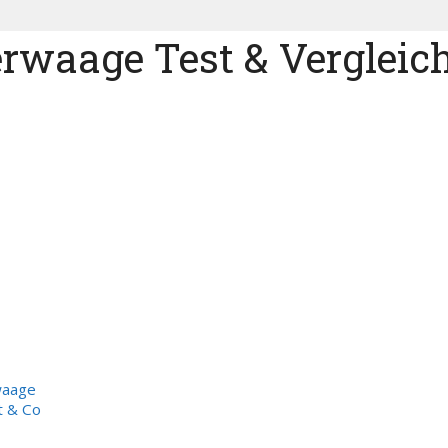
rwaage Test & Vergleic
waage
t & Co