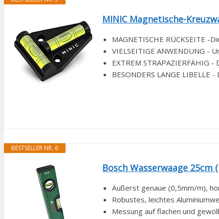
MINIC Magnetische-Kreuzwas
MAGNETISCHE RÜCKSEITE -Die kl
VIELSEITIGE ANWENDUNG - Unser
EXTREM STRAPAZIERFÄHIG - Dank
BESONDERS LANGE LIBELLE - Dur
BESTSELLER NR. 6
Bosch Wasserwaage 25cm (pr
Äußerst genaue (0,5mm/m), hori
Robustes, leichtes Aluminiumwe
Messung auf flachen und gewöl