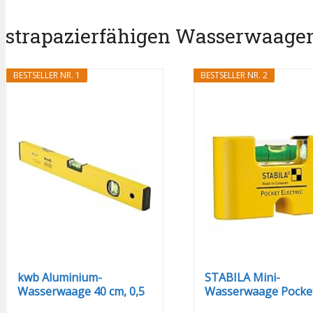
strapazierfähigen Wasserwaagen B
BESTSELLER NR. 1
BESTSELLER NR. 2
kwb Aluminium-
STABILA Mini-
Wasserwaage 40 cm, 0,5
Wasserwaage Pocke
mm/m...
Electric, 7 cm...