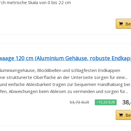
rch metrische Skala von 0 bis 22 cm
Be
waage 120 cm (Aluminium Gehäuse, robuste Endkap
Aluminiumgehäuse, Blocklibellen und schlagfesten Endkappen
 strukturierte Oberfläche an der Unterseite sorgen für eine...
t und einfache Ablesbarkeit tragen zur bequemen Handhabung bei
fen, Abweichungen beim Ablesen zu vermeiden und sorgen für...
38
53,73 EUR
−15,33 EUR
Be