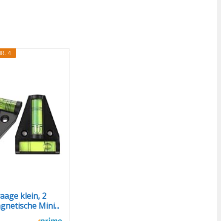
R. 4
age klein, 2
netische Mini...