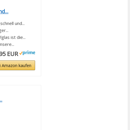
d...
hnell und...
r...
s ist die...
sere...
,95 EUR
i Amazon kaufen
.