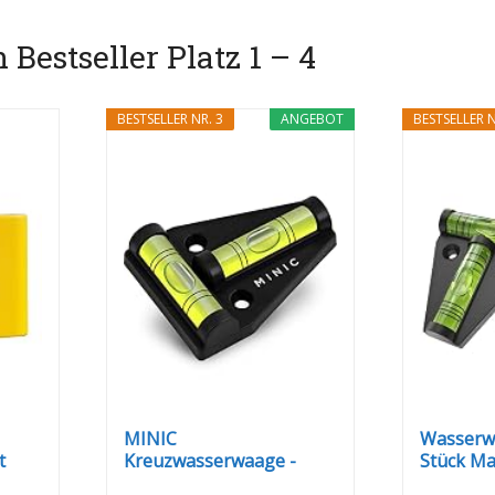
estseller Platz 1 – 4
BESTSELLER NR. 3
ANGEBOT
BESTSELLER N
MINIC
Wasserwa
t
Kreuzwasserwaage -
Stück Mag
Strapazierfähig und...