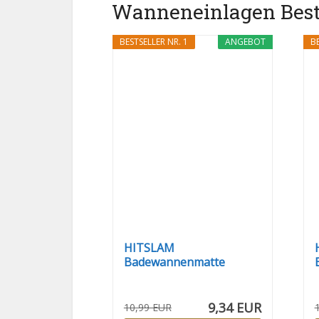
Wanneneinlagen Bestse
BESTSELLER NR. 1
ANGEBOT
BE
HITSLAM
Badewannenmatte
rutschfest, 89 x 40cm...
9,34 EUR
10,99 EUR