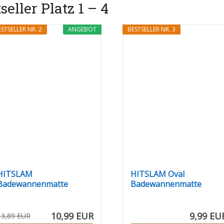
ller Platz 1 – 4
STSELLER NR. 2
ANGEBOT
BESTSELLER NR. 3
HITSLAM
HITSLAM Oval
Badewannenmatte
Badewannenmatte
rutschfest, 101 x 40cm...
rutschfest, 68 x...
10,99 EUR
9,99 EU
13,89 EUR