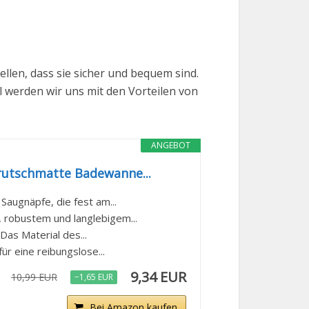
len, dass sie sicher und bequem sind.
el werden wir uns mit den Vorteilen von
ANGEBOT
rutschmatte Badewanne...
Saugnäpfe, die fest am...
robustem und langlebigem...
Das Material des...
r eine reibungslose...
9,34 EUR
10,99 EUR
−1,65 EUR
Bei Amazon kaufen