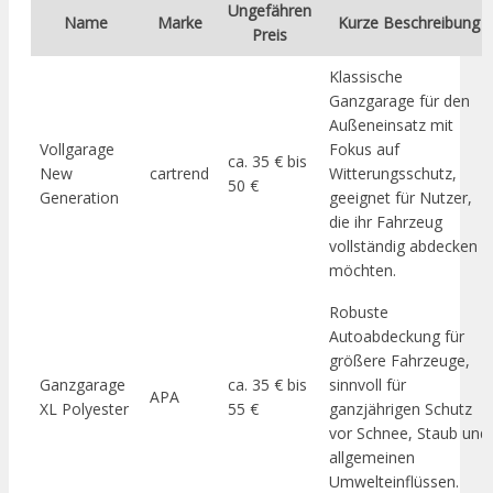
Ungefähren
Name
Marke
Kurze Beschreibung
Preis
Klassische
Ganzgarage für den
Außeneinsatz mit
Vollgarage
Fokus auf
ca. 35 € bis
New
cartrend
Witterungsschutz,
50 €
Generation
geeignet für Nutzer,
die ihr Fahrzeug
vollständig abdecken
möchten.
Robuste
Autoabdeckung für
größere Fahrzeuge,
Ganzgarage
ca. 35 € bis
sinnvoll für
APA
XL Polyester
55 €
ganzjährigen Schutz
vor Schnee, Staub und
allgemeinen
Umwelteinflüssen.