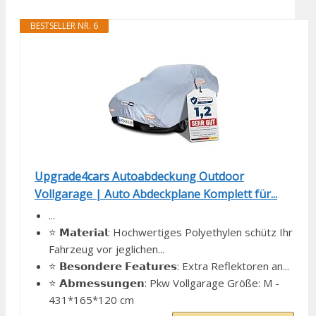
BESTSELLER NR. 6
Upgrade4cars Autoabdeckung Outdoor
Vollgarage | Auto Abdeckplane Komplett für...
...
⭐️ 𝗠𝗮𝘁𝗲𝗿𝗶𝗮𝗹: Hochwertiges Polyethylen schütz Ihr
Fahrzeug vor jeglichen...
⭐️ 𝗕𝗲𝘀𝗼𝗻𝗱𝗲𝗿𝗲 𝗙𝗲𝗮𝘁𝘂𝗿𝗲𝘀: Extra Reflektoren an...
⭐️ 𝗔𝗯𝗺𝗲𝘀𝘀𝘂𝗻𝗴𝗲𝗻: Pkw Vollgarage Größe: M -
431*165*120 cm