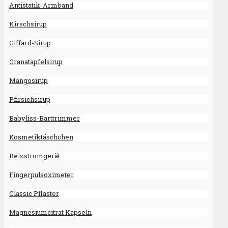
Antistatik-Armband
Kirschsirup
Giffard-Sirup
Granatapfelsirup
Mangosirup
Pfirsichsirup
Babyliss-Barttrimmer
Kosmetiktäschchen
Reizstromgerät
Fingerpulsoximeter
Classic Pflaster
Magnesiumcitrat Kapseln