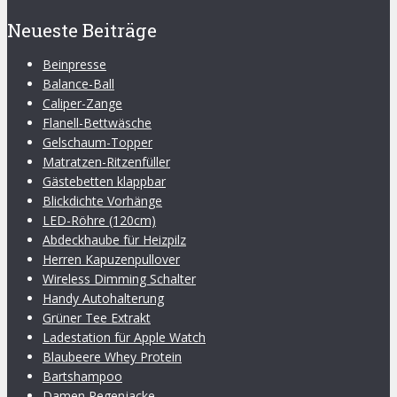
Neueste Beiträge
Beinpresse
Balance-Ball
Caliper-Zange
Flanell-Bettwäsche
Gelschaum-Topper
Matratzen-Ritzenfüller
Gästebetten klappbar
Blickdichte Vorhänge
LED-Röhre (120cm)
Abdeckhaube für Heizpilz
Herren Kapuzenpullover
Wireless Dimming Schalter
Handy Autohalterung
Grüner Tee Extrakt
Ladestation für Apple Watch
Blaubeere Whey Protein
Bartshampoo
Damen Regenjacke