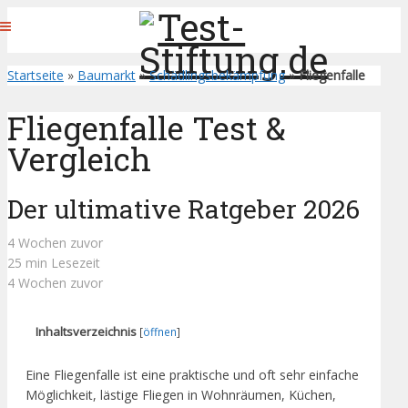
Startseite
»
Baumarkt
»
Schädlingsbekämpfung
»
Fliegenfalle
Fliegenfalle Test &
Vergleich
Der ultimative Ratgeber 2026
4 Wochen zuvor
25 min Lesezeit
4 Wochen zuvor
Inhaltsverzeichnis
[
öffnen
]
Eine Fliegenfalle ist eine praktische und oft sehr einfache
Möglichkeit, lästige Fliegen in Wohnräumen, Küchen,