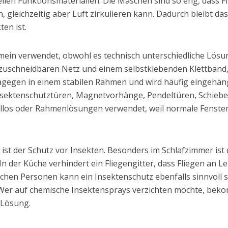
iellen Funktionsmaterialien. Die Maschen sind so eng, dass 
, gleichzeitig aber Luft zirkulieren kann. Dadurch bleibt da
en ist.
gemein verwendet, obwohl es technisch unterschiedliche Lösun
 zuschneidbaren Netz und einem selbstklebenden Klettband,
dagegen in einem stabilen Rahmen und wird häufig eingehän
nsektenschutztüren, Magnetvorhänge, Pendeltüren, Schiebea
llos oder Rahmenlösungen verwendet, weil normale Fensterfl
 ist der Schutz vor Insekten. Besonders im Schlafzimmer is
 In der Küche verhindert ein Fliegengitter, dass Fliegen an 
ichen Personen kann ein Insektenschutz ebenfalls sinnvoll
r auf chemische Insektensprays verzichten möchte, bekom
 Lösung.