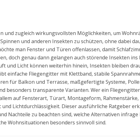
hsten und zugleich wirkungsvollsten Möglichkeiten, um Woh
Spinnen und anderen Insekten zu schützen, ohne dabei daue
chte man Fenster und Türen offenlassen, damit Schlafzi
en, doch genau dann gelangen auch störende Insekten ins H
Luft und Licht können weiterhin hinein, Insekten bleiben dra
ibt einfache Fliegengitter mit Klettband, stabile Spannrahme
ren für Balkon und Terrasse, maßgefertigte Systeme, Pol
 besonders transparente Varianten. Wer ein Fliegengitter 
 allem auf Fensterart, Türart, Montageform, Rahmenstärke,
nd Lichtdurchlässigkeit. Dieser ausführliche Ratgeber erklä
 und Nachteile zu beachten sind, welche Alternativen infra
che Wohnsituationen besonders sinnvoll sind.