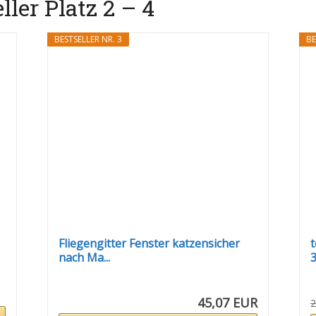
ller Platz 2 – 4
BESTSELLER NR. 3
BE
Fliegengitter Fenster katzensicher
t
nach Ma...
3
45,07 EUR
2