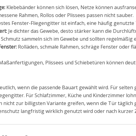
ge:
Klebebänder können sich lösen, Netze können ausfranse
essene Rahmen, Rollos oder Plissees passen nicht sauber.
estes Fenster-Fliegengitter ist einfach, eine häufig genutzt
ert:
Je dichter das Gewebe, desto stärker kann die Durchlü
 Schmutz sammeln sich im Gewebe und sollten regelmäßig e
Fenster:
Rolläden, schmale Rahmen, schräge Fenster oder fl
aßanfertigungen, Plissees und Schiebetüren können deutli
eutlich, wenn die passende Bauart gewählt wird. Für selten g
egengitter. Für Schlafzimmer, Küche und Kinderzimmer lohnt 
nicht zur billigsten Variante greifen, wenn die Tür täglich 
schutz langfristig wirklich genutzt wird oder nach kurzer Z