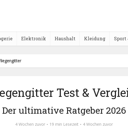
ogerie
Elektronik
Haushalt
Kleidung
Sport 
Fliegengitter
iegengitter Test & Vergle
Der ultimative Ratgeber 2026
4 Wochen zuvor
19 min Lesezeit
4 Wochen zuvor