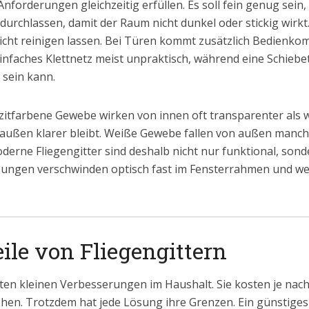
nforderungen gleichzeitig erfüllen. Es soll fein genug sein
durchlassen, damit der Raum nicht dunkel oder stickig wirkt. E
eicht reinigen lassen. Bei Türen kommt zusätzlich Bedienkom
einfaches Klettnetz meist unpraktisch, während eine Schiebet
sein kann.
hrazitfarbene Gewebe wirken von innen oft transparenter al
draußen klarer bleibt. Weiße Gewebe fallen von außen manc
oderne Fliegengitter sind deshalb nicht nur funktional, s
ösungen verschwinden optisch fast im Fensterrahmen und
ile von Fliegengittern
sten kleinen Verbesserungen im Haushalt. Sie kosten je nac
n. Trotzdem hat jede Lösung ihre Grenzen. Ein günstiges Kl