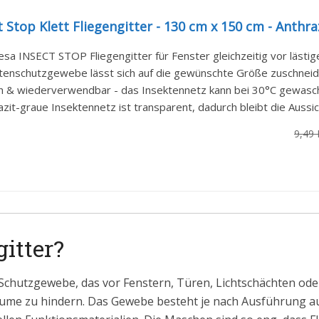
t Stop Klett Fliegengitter - 130 cm x 150 cm - Anthra
sa INSECT STOP Fliegengitter für Fenster gleichzeitig vor lästig
tenschutzgewebe lässt sich auf die gewünschte Größe zuschneide
h & wiederverwendbar - das Insektennetz kann bei 30°C gewasche
zit-graue Insektennetz ist transparent, dadurch bleibt die Aussich
9,49
gitter?
es Schutzgewebe, das vor Fenstern, Türen, Lichtschächten o
ume zu hindern. Das Gewebe besteht je nach Ausführung aus