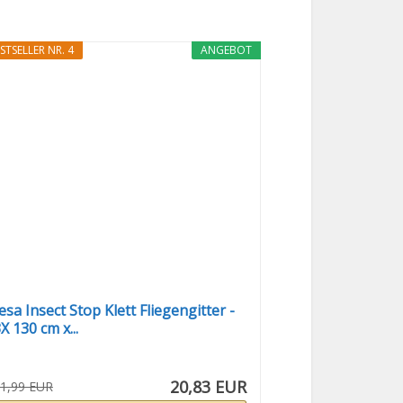
STSELLER NR. 4
ANGEBOT
esa Insect Stop Klett Fliegengitter -
X 130 cm x...
20,83 EUR
1,99 EUR