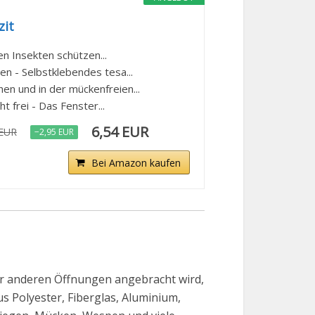
zit
en Insekten schützen...
n - Selbstklebendes tesa...
n und in der mückenfreien...
t frei - Das Fenster...
6,54 EUR
 EUR
−2,95 EUR
Bei Amazon kaufen
der anderen Öffnungen angebracht wird,
 Polyester, Fiberglas, Aluminium,