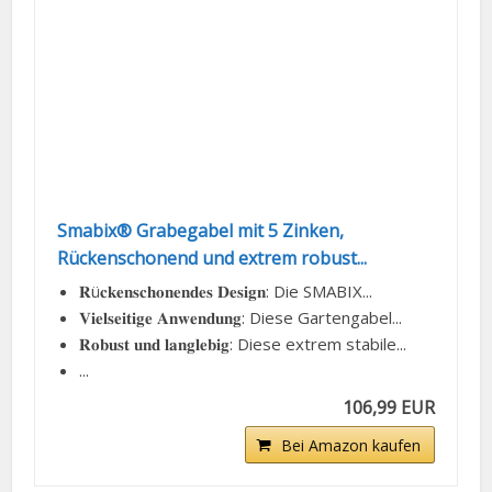
Smabix® Grabegabel mit 5 Zinken,
Rückenschonend und extrem robust...
𝐑ü𝐜𝐤𝐞𝐧𝐬𝐜𝐡𝐨𝐧𝐞𝐧𝐝𝐞𝐬 𝐃𝐞𝐬𝐢𝐠𝐧: Die SMABIX...
𝐕𝐢𝐞𝐥𝐬𝐞𝐢𝐭𝐢𝐠𝐞 𝐀𝐧𝐰𝐞𝐧𝐝𝐮𝐧𝐠: Diese Gartengabel...
𝐑𝐨𝐛𝐮𝐬𝐭 𝐮𝐧𝐝 𝐥𝐚𝐧𝐠𝐥𝐞𝐛𝐢𝐠: Diese extrem stabile...
...
106,99 EUR
Bei Amazon kaufen