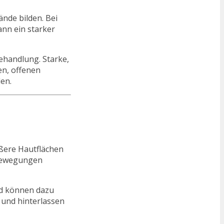
nde bilden. Bei
nn ein starker
ehandlung. Starke,
en, offenen
en.
ößere Hautflächen
hbewegungen
nd können dazu
 und hinterlassen