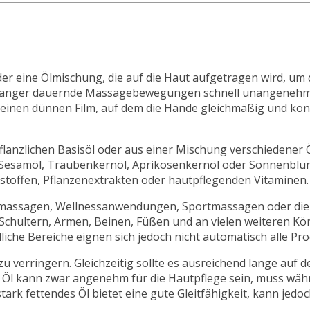
er eine Ölmischung, die auf die Haut aufgetragen wird, um d
r länger dauernde Massagebewegungen schnell unangenehm 
 einen dünnen Film, auf dem die Hände gleichmäßig und kont
lanzlichen Basisöl oder aus einer Mischung verschiedener Ö
 Sesamöl, Traubenkernöl, Aprikosenkernöl oder Sonnenblum
tstoffen, Pflanzenextrakten oder hautpflegenden Vitaminen.
assagen, Wellnessanwendungen, Sportmassagen oder die g
Schultern, Armen, Beinen, Füßen und an vielen weiteren Kö
che Bereiche eignen sich jedoch nicht automatisch alle Pro
u verringern. Gleichzeitig sollte es ausreichend lange auf d
es Öl kann zwar angenehm für die Hautpflege sein, muss wäh
ark fettendes Öl bietet eine gute Gleitfähigkeit, kann jedo