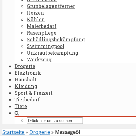
Grünbelagentferner
Heizen
Kühlen
Malerbedarf
Rasenpflege
Schädlingsbekämpfung
Swimmingpool
Unkrautbekämpfung
Werkzeug
Drogerie
Elektronik
Haushalt
Kleidung
Sport & Freizeit
Tierbedarf
Tiere
Startseite
»
Drogerie
»
Massageöl