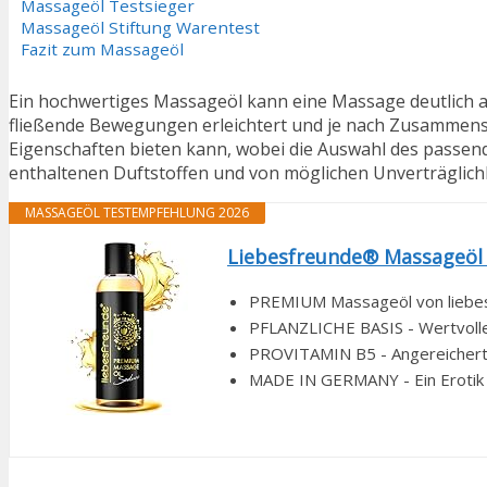
Massageöl Testsieger
Massageöl Stiftung Warentest
Fazit zum Massageöl
Ein hochwertiges Massageöl kann eine Massage deutlich 
fließende Bewegungen erleichtert und je nach Zusammens
Eigenschaften bieten kann, wobei die Auswahl des passe
enthaltenen Duftstoffen und von möglichen Unverträglich
MASSAGEÖL TESTEMPFEHLUNG 2026
Liebesfreunde® Massageöl 
PREMIUM Massageöl von liebesfr
PFLANZLICHE BASIS - Wertvolle 
PROVITAMIN B5 - Angereichert m
MADE IN GERMANY - Ein Erotik W