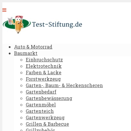
Auto & Motorrad
Baumarkt
Einbruchschutz
Elektrotechnik
Farben & Lacke
Forstwerkzeug
Garten-, Baum- & Heckenscheren
Gartenbedarf
Gartenbewässerung
Gartenmöbel
Gartenteich
Gartenwerkzeug
Grillen & Barbecue
Grillzubehör