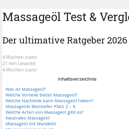
Massageöl Test & Vergl
Der ultimative Ratgeber 2026
4 Wochen zuvor
21 min Lesezeit
4 Wochen zuvor
Inhaltsverzeichnis
Was ist Massageöl?
Welche Vorteile bietet Massageöl?
Welche Nachteile kann Massageöl haben?
Massageöle Bestseller Platz 2 – 4
Welche Arten von Massageöl gibt es?
Neutrales Massageöl
Massageöl mit Mandelöl