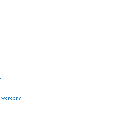
?
t werden?