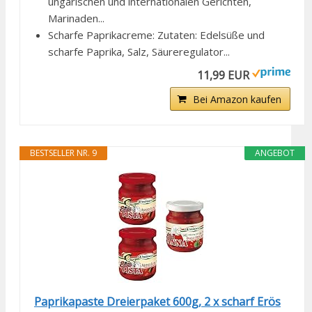
ungarischen und internationalen Gerichten,
Marinaden...
Scharfe Paprikacreme: Zutaten: Edelsüße und
scharfe Paprika, Salz, Säureregulator...
11,99 EUR
Bei Amazon kaufen
BESTSELLER NR. 9
ANGEBOT
Paprikapaste Dreierpaket 600g, 2 x scharf Erös