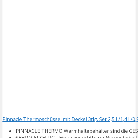
Pinnacle Thermoschüssel mit Deckel 3tlg. Set 2,5 l /1,4 l /0,95
·PINNACLE THERMO Warmhaltebehälter sind die GESU
·SEHR VIELSEITIG - Ein unverzichtbarer Wärmebehälter