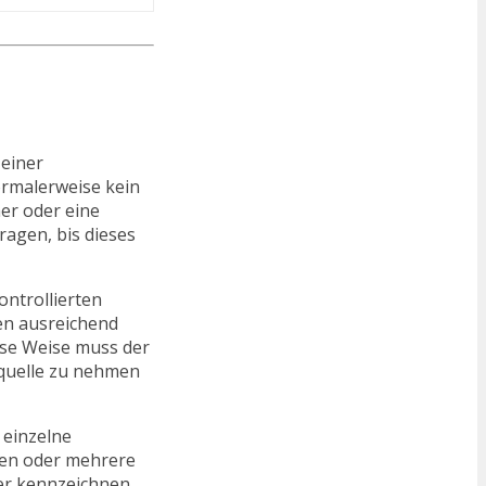
 einer
ormalerweise kein
er oder eine
ragen, bis dieses
ontrollierten
ren ausreichend
iese Weise muss der
equelle zu nehmen
 einzelne
den oder mehrere
ller kennzeichnen