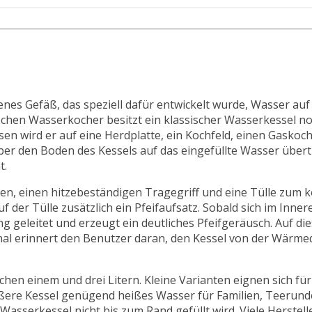
fenes Gefäß, das speziell dafür entwickelt wurde, Wasser auf
schen Wasserkocher besitzt ein klassischer Wasserkessel n
n wird er auf eine Herdplatte, ein Kochfeld, einen Gaskoch
er den Boden des Kessels auf das eingefüllte Wasser übert
t.
en, einen hitzebeständigen Tragegriff und eine Tülle zum k
 der Tülle zusätzlich ein Pfeifaufsatz. Sobald sich im Inne
g geleitet und erzeugt ein deutliches Pfeifgeräusch. Auf d
nal erinnert den Benutzer daran, den Kessel von der Wärm
en einem und drei Litern. Kleine Varianten eignen sich für
ßere Kessel genügend heißes Wasser für Familien, Teerun
n Wasserkessel nicht bis zum Rand gefüllt wird. Viele Herste