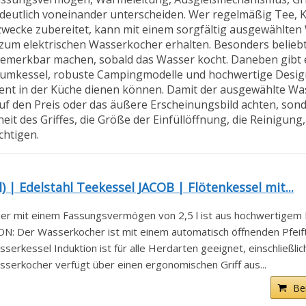
 deutlich voneinander unterscheiden. Wer regelmäßig Tee, K
zwecke zubereitet, kann mit einem sorgfältig ausgewählten
 zum elektrischen Wasserkocher erhalten. Besonders beliebt
n bemerkbar machen, sobald das Wasser kocht. Daneben gibt 
iniumkessel, robuste Campingmodelle und hochwertige Design
ement in der Küche dienen können. Damit der ausgewählte Wa
 auf den Preis oder das äußere Erscheinungsbild achten, son
heit des Griffes, die Größe der Einfüllöffnung, die Reinigung
chtigen.
) | Edelstahl Teekessel JACOB | Flötenkessel mit...
 mit einem Fassungsvermögen von 2,5 l ist aus hochwertigem Ed
r Wasserkocher ist mit einem automatisch öffnenden Pfeifto
essel Induktion ist für alle Herdarten geeignet, einschließlich.
erkocher verfügt über einen ergonomischen Griff aus...
Be