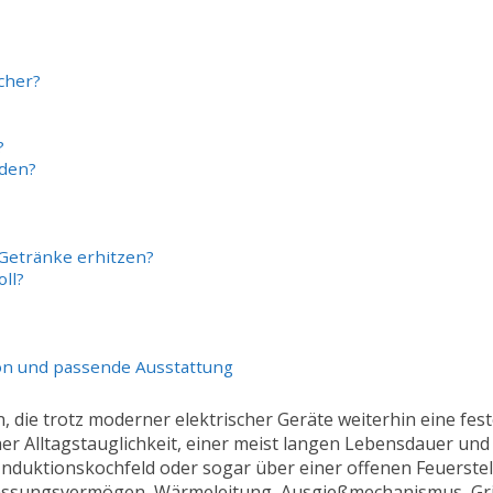
cher?
?
rden?
Getränke erhitzen?
ll?
tion und passende Ausstattung
 die trotz moderner elektrischer Geräte weiterhin eine fes
r Alltagstauglichkeit, einer meist langen Lebensdauer und 
Induktionskochfeld oder sogar über einer offenen Feuerstell
l, Fassungsvermögen, Wärmeleitung, Ausgießmechanismus, Gri