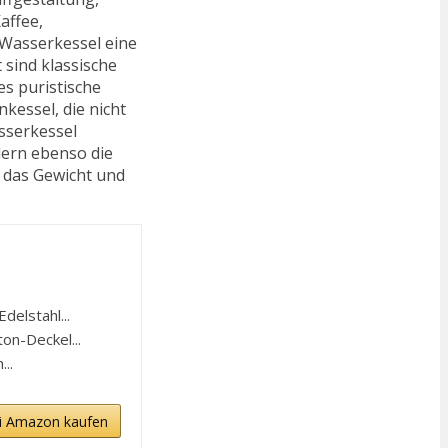
affee,
 Wasserkessel eine
 sind klassische
es puristische
kessel, die nicht
sserkessel
dern ebenso die
, das Gewicht und
elstahl...
n-Deckel...
..
i Amazon kaufen