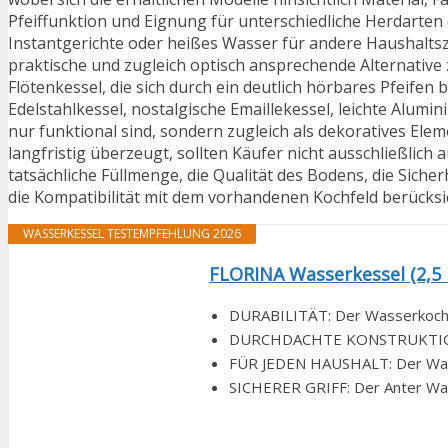
Pfeiffunktion und Eignung für unterschiedliche Herdarten
Instantgerichte oder heißes Wasser für andere Haushalts
praktische und zugleich optisch ansprechende Alternative
Flötenkessel, die sich durch ein deutlich hörbares Pfeife
Edelstahlkessel, nostalgische Emaillekessel, leichte Alum
nur funktional sind, sondern zugleich als dekoratives El
langfristig überzeugt, sollten Käufer nicht ausschließlich
tatsächliche Füllmenge, die Qualität des Bodens, die Sicher
die Kompatibilität mit dem vorhandenen Kochfeld berücksi
WASSERKESSEL TESTEMPFEHLUNG 2026
FLORINA Wasserkessel (2,5 l
DURABILITÄT: Der Wasserkocher
DURCHDACHTE KONSTRUKTION: De
FÜR JEDEN HAUSHALT: Der Wasserk
SICHERER GRIFF: Der Anter Wass