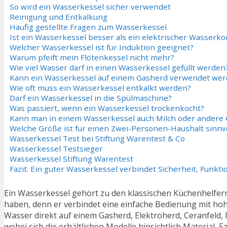
So wird ein Wasserkessel sicher verwendet
Reinigung und Entkalkung
Häufig gestellte Fragen zum Wasserkessel
Ist ein Wasserkessel besser als ein elektrischer Wasserko
Welcher Wasserkessel ist für Induktion geeignet?
Warum pfeift mein Flötenkessel nicht mehr?
Wie viel Wasser darf in einen Wasserkessel gefüllt werden
Kann ein Wasserkessel auf einem Gasherd verwendet we
Wie oft muss ein Wasserkessel entkalkt werden?
Darf ein Wasserkessel in die Spülmaschine?
Was passiert, wenn ein Wasserkessel trockenkocht?
Kann man in einem Wasserkessel auch Milch oder andere 
Welche Größe ist für einen Zwei-Personen-Haushalt sinnvo
Wasserkessel Test bei Stiftung Warentest & Co
Wasserkessel Testsieger
Wasserkessel Stiftung Warentest
Fazit: Ein guter Wasserkessel verbindet Sicherheit, Funk
Ein Wasserkessel gehört zu den klassischen Küchenhelfern,
haben, denn er verbindet eine einfache Bedienung mit hohe
Wasser direkt auf einem Gasherd, Elektroherd, Ceranfeld, 
wobei sich die erhältlichen Modelle hinsichtlich Materia