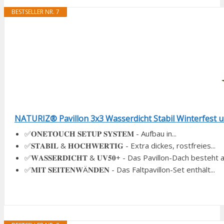
BESTSELLER NR. 7
NATURIZ® Pavillon 3x3 Wasserdicht Stabil Winterfest un
✅𝐎𝐍𝐄𝐓𝐎𝐔𝐂𝐇 𝐒𝐄𝐓𝐔𝐏 𝐒𝐘𝐒𝐓𝐄𝐌 - Aufbau in...
✅𝐒𝐓𝐀𝐁𝐈𝐋 & 𝐇𝐎𝐂𝐇𝐖𝐄𝐑𝐓𝐈𝐆 - Extra dickes, rostfreies...
✅𝐖𝐀𝐒𝐒𝐄𝐑𝐃𝐈𝐂𝐇𝐓 & 𝐔𝐕𝟓𝟎+ - Das Pavillon-Dach besteht a
✅𝐌𝐈𝐓 𝐒𝐄𝐈𝐓𝐄𝐍𝐖Ä𝐍𝐃𝐄𝐍 - Das Faltpavillon-Set enthält...