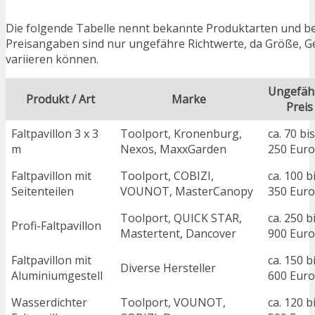
Die folgende Tabelle nennt bekannte Produktarten und beis
Preisangaben sind nur ungefähre Richtwerte, da Größe, Ges
variieren können.
Ungefäh
Produkt / Art
Marke
Preis
Faltpavillon 3 x 3
Toolport, Kronenburg,
ca. 70 bis
m
Nexos, MaxxGarden
250 Euro
Faltpavillon mit
Toolport, COBIZI,
ca. 100 b
Seitenteilen
VOUNOT, MasterCanopy
350 Euro
Toolport, QUICK STAR,
ca. 250 b
Profi-Faltpavillon
Mastertent, Dancover
900 Euro
Faltpavillon mit
ca. 150 b
Diverse Hersteller
Aluminiumgestell
600 Euro
Wasserdichter
Toolport, VOUNOT,
ca. 120 b