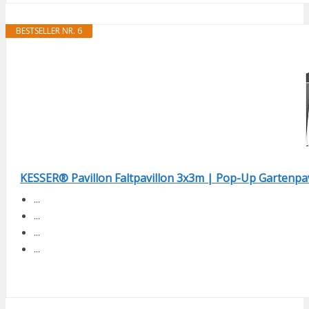
BESTSELLER NR. 6
KESSER® Pavillon Faltpavillon 3x3m | Pop-Up Gartenpavi
...
...
...
...