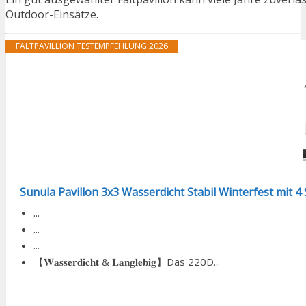
Outdoor-Einsätze.
FALTPAVILLION TESTEMPFEHLUNG 2026
Sunula Pavillon 3x3 Wasserdicht Stabil Winterfest mit 4 
...
...
...
【𝐖𝐚𝐬𝐬𝐞𝐫𝐝𝐢𝐜𝐡𝐭 & 𝐋𝐚𝐧𝐠𝐥𝐞𝐛𝐢𝐠】Das 220D...