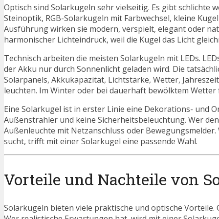
Optisch sind Solarkugeln sehr vielseitig. Es gibt schlicht
Steinoptik, RGB-Solarkugeln mit Farbwechsel, kleine Kuge
Ausführung wirken sie modern, verspielt, elegant oder na
harmonischer Lichteindruck, weil die Kugel das Licht gleich
Technisch arbeiten die meisten Solarkugeln mit LEDs. LEDs
der Akku nur durch Sonnenlicht geladen wird. Die tatsäch
Solarpanels, Akkukapazität, Lichtstärke, Wetter, Jahres
leuchten. Im Winter oder bei dauerhaft bewölktem Wetter fä
Eine Solarkugel ist in erster Linie eine Dekorations- und O
Außenstrahler und keine Sicherheitsbeleuchtung. Wer den 
Außenleuchte mit Netzanschluss oder Bewegungsmelder. 
sucht, trifft mit einer Solarkugel eine passende Wahl.
Vorteile und Nachteile von S
Solarkugeln bieten viele praktische und optische Vorteile.
Wer realistische Erwartungen hat, wird mit einer Solarkugel