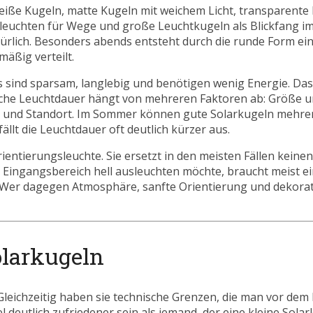
e weiße Kugeln, matte Kugeln mit weichem Licht, transparente
lleuchten für Wege und große Leuchtkugeln als Blickfang im
türlich. Besonders abends entsteht durch die runde Form ei
mäßig verteilt.
 sind sparsam, langlebig und benötigen wenig Energie. Das i
liche Leuchtdauer hängt von mehreren Faktoren ab: Größe u
zeit und Standort. Im Sommer können gute Solarkugeln mehr
llt die Leuchtdauer oft deutlich kürzer aus.
rientierungsleuchte. Sie ersetzt in den meisten Fällen keine
Eingangsbereich hell ausleuchten möchte, braucht meist ei
Wer dagegen Atmosphäre, sanfte Orientierung und dekorat
olarkugeln
 Gleichzeitig haben sie technische Grenzen, die man vor dem 
 deutlich zufriedener sein als jemand, der eine kleine Solar