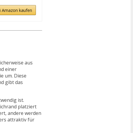
i Amazon kaufen
licherweise aus
nd einer
ie um. Diese
nd gibt das
wendig ist.
ichrand platziert
ert, andere werden
rs attraktiv für