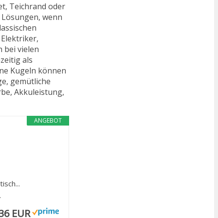
et, Teichrand oder
n Lösungen, wenn
lassischen
Elektriker,
 bei vielen
eitig als
eine Kugeln können
e, gemütliche
rbe, Akkuleistung,
ANGEBOT
sch...
.
,36 EUR