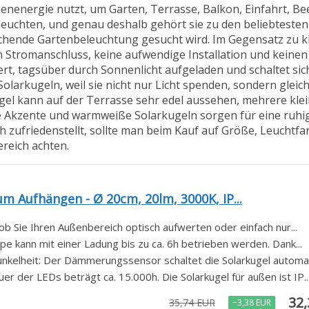
nenenergie nutzt, um Garten, Terrasse, Balkon, Einfahrt, Be
euchten, und genau deshalb gehört sie zu den beliebteste
chende Gartenbeleuchtung gesucht wird. Im Gegensatz zu k
 Stromanschluss, keine aufwendige Installation und keinen 
rt, tagsüber durch Sonnenlicht aufgeladen und schaltet sich
larkugeln, weil sie nicht nur Licht spenden, sondern gleichz
gel kann auf der Terrasse sehr edel aussehen, mehrere kl
Akzente und warmweiße Solarkugeln sorgen für eine ruhig
 zufriedenstellt, sollte man beim Kauf auf Größe, Leuchtfa
ereich achten.
m Aufhängen - Ø 20cm, 20lm, 3000K, IP...
ob Sie Ihren Außenbereich optisch aufwerten oder einfach nur...
pe kann mit einer Ladung bis zu ca. 6h betrieben werden. Dank...
unkelheit: Der Dämmerungssensor schaltet die Solarkugel automati
r der LEDs beträgt ca. 15.000h. Die Solarkugel für außen ist IP..
32
35,74 EUR
−3,38 EUR