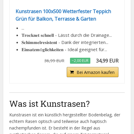
Kunstrasen 100x500 Wetterfester Teppich
Grün für Balkon, Terrasse & Garten
...
𝐓𝐫𝐨𝐜𝐤𝐧𝐞𝐭 𝐬𝐜𝐡𝐧𝐞𝐥𝐥 - Lässt durch die Drainage...
𝐒𝐜𝐡𝐢𝐦𝐦𝐞𝐥𝐫𝐞𝐬𝐢𝐬𝐭𝐞𝐧𝐭 - Dank der integrierten...
𝐄𝐢𝐧𝐬𝐚𝐭𝐳𝐦ö𝐠𝐥𝐢𝐜𝐡𝐤𝐞𝐢𝐭𝐞𝐧 - Ideal geeignet für...
34,99 EUR
36,99 EUR
−2,00 EUR
Bei Amazon kaufen
Was ist Kunstrasen?
Kunstrasen ist ein künstlich hergestellter Bodenbelag, der
echtem Rasen optisch und teilweise auch haptisch
nachempfunden ist. Er besteht in der Regel aus