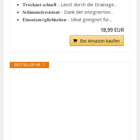
𝐓𝐫𝐨𝐜𝐤𝐧𝐞𝐭 𝐬𝐜𝐡𝐧𝐞𝐥𝐥 - Lässt durch die Drainage...
𝐒𝐜𝐡𝐢𝐦𝐦𝐞𝐥𝐫𝐞𝐬𝐢𝐬𝐭𝐞𝐧𝐭 - Dank der integrierten...
𝐄𝐢𝐧𝐬𝐚𝐭𝐳𝐦ö𝐠𝐥𝐢𝐜𝐡𝐤𝐞𝐢𝐭𝐞𝐧 - Ideal geeignet für...
18,99 EUR
Bei Amazon kaufen
BESTSELLER NR. 7