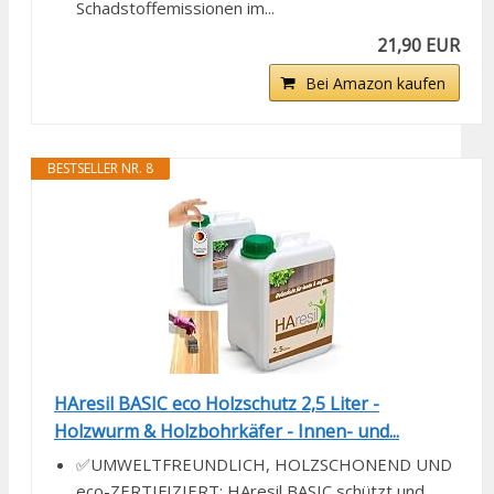
Schadstoffemissionen im...
21,90 EUR
Bei Amazon kaufen
BESTSELLER NR. 8
HAresil BASIC eco Holzschutz 2,5 Liter -
Holzwurm & Holzbohrkäfer - Innen- und...
✅UMWELTFREUNDLICH, HOLZSCHONEND UND
eco-ZERTIFIZIERT: HAresil BASIC schützt und