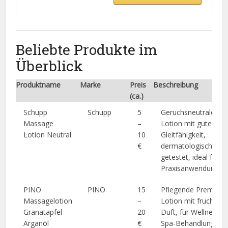
Beliebte Produkte im
Überblick
Produktname
Marke
Preis
Beschreibung
(ca.)
Schupp
Schupp
5
Geruchsneutrale
Massage
–
Lotion mit guter
Lotion Neutral
10
Gleitfähigkeit,
€
dermatologisch
getestet, ideal für
Praxisanwendungen
PINO
PINO
15
Pflegende Premium
Massagelotion
–
Lotion mit fruchtig
Granatapfel-
20
Duft, für Wellness u
Arganöl
€
Spa-Behandlungen.