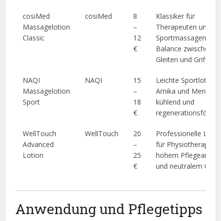
cosiMed
cosiMed
8
Klassiker für
Massagelotion
–
Therapeuten und
Classic
12
Sportmassagen, gut
€
Balance zwischen
Gleiten und Griff.
NAQI
NAQI
15
Leichte Sportlotion 
Massagelotion
–
Arnika und Menthol,
Sport
18
kühlend und
€
regenerationsförder
WellTouch
WellTouch
20
Professionelle Lotio
Advanced
–
für Physiotherapie m
Lotion
25
hohem Pflegeanteil
€
und neutralem Geru
Anwendung und Pflegetipps