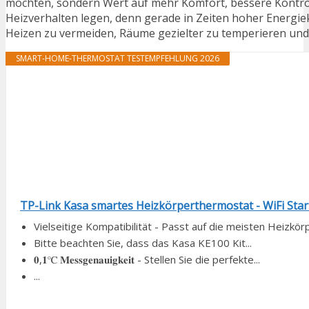
möchten, sondern Wert auf mehr Komfort, bessere Kontrol
Heizverhalten legen, denn gerade in Zeiten hoher Energie
Heizen zu vermeiden, Räume gezielter zu temperieren und 
SMART-HOME-THERMOSTAT TESTEMPFEHLUNG 2026
TP-Link Kasa smartes Heizkörperthermostat - WiFi Starter
Vielseitige Kompatibilität - Passt auf die meisten Heizkö
Bitte beachten Sie, dass das Kasa KE100 Kit...
𝟎,𝟏℃ 𝐌𝐞𝐬𝐬𝐠𝐞𝐧𝐚𝐮𝐢𝐠𝐤𝐞𝐢𝐭 - Stellen Sie die perfekte...
...