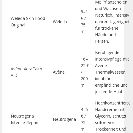
Mit Pflanzenölen
und Wachsen.
8–11
Natürlich, intensiv
Weleda Skin Food
€ /
Weleda
nährend, geeignet
Original
75
für trockene
ml
Hände und
Fersen.
Beruhigende
16–
Intensivpflege mit
22 €
Avène-
Avène XeraCalm
Avène
/
Thermalwasser,
A.D
200
ideal für
ml
empfindliche und
juckende Haut.
Hochkonzentrierte
4–6
Handcreme mit
Neutrogena
€ /
Glycerin, schützt
Neutrogena
Intense Repair
75
sofort vor
ml
Trockenheit und