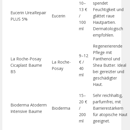
10–
spendet
13 €
Feuchtigkeit und
Eucerin UreaRepair
Eucerin
/
glättet raue
PLUS 5%
100
Hautpartien.
ml
Dermatologisch
empfohlen.
Regenerierende
Pflege mit
9–12
La Roche-Posay
Panthenol und
La Roche-
€ /
Cicaplast Baume
Shea Butter. Ideal
Posay
40
B5
bei gereizter und
ml
geschädigter
Haut.
15–
Sehr reichhaltig,
20 €
parfumfrei, mit
Bioderma Atoderm
Bioderma
/
Barrierestärkern
Intensive Baume
200
für atopische Haut
ml
geeignet.