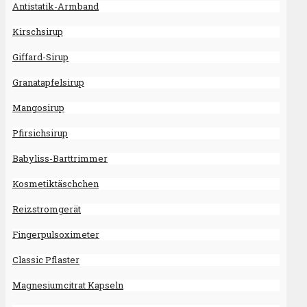
Antistatik-Armband
Kirschsirup
Giffard-Sirup
Granatapfelsirup
Mangosirup
Pfirsichsirup
Babyliss-Barttrimmer
Kosmetiktäschchen
Reizstromgerät
Fingerpulsoximeter
Classic Pflaster
Magnesiumcitrat Kapseln