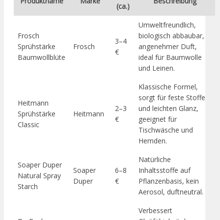
Produktname
Marke
Beschreibung
(ca.)
Umweltfreundlich,
Frosch
biologisch abbaubar,
3–4
Sprühstärke
Frosch
angenehmer Duft,
€
Baumwollblüte
ideal für Baumwolle
und Leinen.
Klassische Formel,
sorgt für feste Stoffe
Heitmann
2–3
und leichten Glanz,
Sprühstärke
Heitmann
€
geeignet für
Classic
Tischwäsche und
Hemden.
Natürliche
Soaper Duper
Soaper
6–8
Inhaltsstoffe auf
Natural Spray
Duper
€
Pflanzenbasis, kein
Starch
Aerosol, duftneutral.
Verbessert