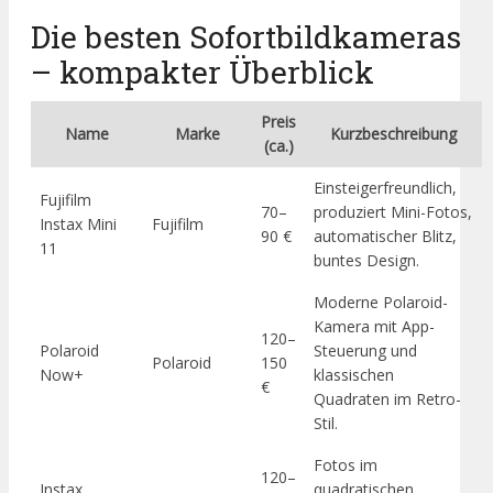
Die besten Sofortbildkameras
– kompakter Überblick
Preis
Name
Marke
Kurzbeschreibung
(ca.)
Einsteigerfreundlich,
Fujifilm
70–
produziert Mini-Fotos,
Instax Mini
Fujifilm
90 €
automatischer Blitz,
11
buntes Design.
Moderne Polaroid-
Kamera mit App-
120–
Polaroid
Steuerung und
Polaroid
150
Now+
klassischen
€
Quadraten im Retro-
Stil.
Fotos im
120–
Instax
quadratischen