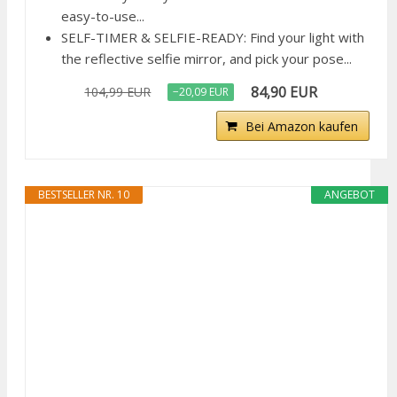
easy-to-use...
SELF-TIMER & SELFIE-READY: Find your light with
the reflective selfie mirror, and pick your pose...
84,90 EUR
104,99 EUR
−20,09 EUR
Bei Amazon kaufen
BESTSELLER NR. 10
ANGEBOT